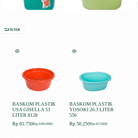
FILTER
BASKOM PLASTIK
BASKOM PLASTIK
USA GISELLA 53
YOSOKI 26.3 LITER
LITER 8128
556
Rp
81.750
Rp
50.250
Rp
109.000
Rp
67.000
Harga
Harga
Harga
Harga
aslinya
saat
aslinya
saat
adalah:
ini
adalah:
ini