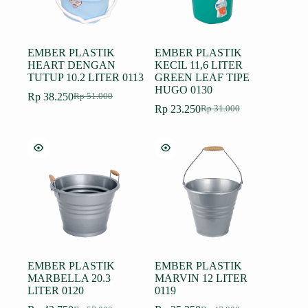
EMBER PLASTIK
EMBER PLASTIK
HEART DENGAN
KECIL 11,6 LITER
TUTUP 10.2 LITER 0113
GREEN LEAF TIPE
HUGO 0130
Rp
38.250
Rp
51.000
Harga
Harga
Rp
23.250
Rp
31.000
aslinya
saat
Harga
Harga
adalah:
ini
aslinya
saat
Rp 51.000.
adalah:
adalah:
ini
Rp 38.250.
Rp 31.000.
adalah:
Rp 23.250.
EMBER PLASTIK
EMBER PLASTIK
MARBELLA 20.3
MARVIN 12 LITER
LITER 0120
0119