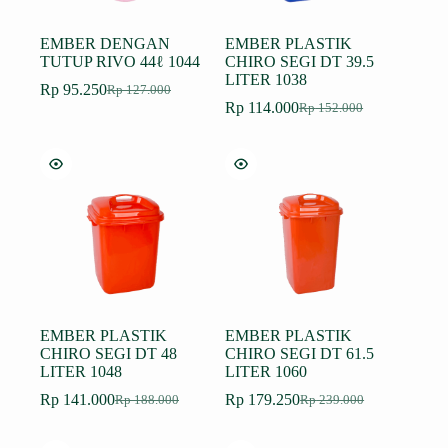
EMBER DENGAN
EMBER PLASTIK
TUTUP RIVO 44ℓ 1044
CHIRO SEGI DT 39.5
LITER 1038
Rp
95.250
Rp
127.000
Harga
Harga
Rp
114.000
Rp
152.000
aslinya
saat
Harga
Harga
adalah:
ini
aslinya
saat
Rp 127.000.
adalah:
adalah:
ini
Rp 95.250.
Rp 152.000.
adalah:
Rp 114.000.
EMBER PLASTIK
EMBER PLASTIK
CHIRO SEGI DT 48
CHIRO SEGI DT 61.5
LITER 1048
LITER 1060
Rp
141.000
Rp
179.250
Rp
188.000
Rp
239.000
Harga
Harga
Harga
Harga
aslinya
saat
aslinya
saat
adalah:
ini
adalah:
ini