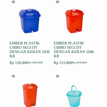
Rp 188.000.
adalah:
Rp 239.000.
adalah:
Rp 141.000.
Rp 179.250.
EMBER PLASTIK
EMBER PLASTIK
CHIRO SEGI DT
CHIRO SEGI DT
DENGAN KERAN 1038
DENGAN KERAN 1048
KR
KR
Rp
126.000
Rp
153.000
Rp
168.000
Rp
204.000
Harga
Harga
Harga
Harga
aslinya
saat
aslinya
saat
adalah:
ini
adalah:
ini
Rp 168.000.
adalah:
Rp 204.000.
adalah:
Rp 126.000.
Rp 153.000.