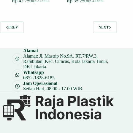
Rp
42.750
Rp
35.250
Rp
57.000
Rp
47.000
Harga
Harga
Harga
Harga
aslinya
saat
aslinya
saat
adalah:
ini
adalah:
ini
Rp 57.000.
adalah:
Rp 47.000.
adalah:
Rp 42.750.
Rp 35.250.
PREV
NEXT
Alamat
Alamat: Jl. Mastrip No.9A, RT.7/RW.3,
Rambutan, Kec. Ciracas, Kota Jakarta Timur,
DKI Jakarta
Whatsapp
0852-1828-6185
Jam Operasional
Setiap Hari, 08.00 - 17.00 WIB