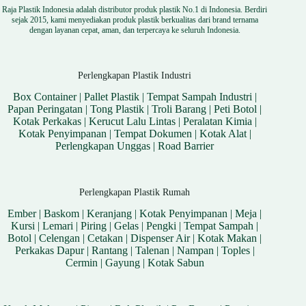
Raja Plastik Indonesia adalah distributor produk plastik No.1 di Indonesia. Berdiri
sejak 2015, kami menyediakan produk plastik berkualitas dari brand ternama
dengan layanan cepat, aman, dan terpercaya ke seluruh Indonesia.
Perlengkapan Plastik Industri
Box Container
|
Pallet Plastik
|
Tempat Sampah Industri
|
Papan Peringatan
|
Tong Plastik
|
Troli Barang
|
Peti Botol
|
Kotak Perkakas
|
Kerucut Lalu Lintas
|
Peralatan Kimia
|
Kotak Penyimpanan
|
Tempat Dokumen
|
Kotak Alat
|
Perlengkapan Unggas
|
Road Barrier
Perlengkapan Plastik Rumah
Ember
|
Baskom
|
Keranjang
|
Kotak Penyimpanan
|
Meja
|
Kursi
|
Lemari
|
Piring
|
Gelas
|
Pengki
|
Tempat Sampah
|
Botol
|
Celengan
|
Cetakan
|
Dispenser Air
|
Kotak Makan
|
Perkakas Dapur
|
Rantang
|
Talenan
|
Nampan
|
Toples
|
Cermin
|
Gayung
|
Kotak Sabun