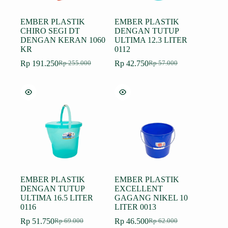
EMBER PLASTIK
EMBER PLASTIK
CHIRO SEGI DT
DENGAN TUTUP
DENGAN KERAN 1060
ULTIMA 12.3 LITER
KR
0112
Rp
191.250
Rp
42.750
Rp
255.000
Rp
57.000
Harga
Harga
Harga
Harga
aslinya
saat
aslinya
saat
adalah:
ini
adalah:
ini
Rp 255.000.
adalah:
Rp 57.000.
adalah:
Rp 191.250.
Rp 42.750.
EMBER PLASTIK
EMBER PLASTIK
DENGAN TUTUP
EXCELLENT
ULTIMA 16.5 LITER
GAGANG NIKEL 10
0116
LITER 0013
Rp
51.750
Rp
46.500
Rp
69.000
Rp
62.000
Harga
Harga
Harga
Harga