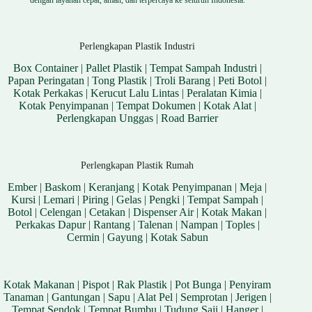
Perlengkapan Plastik Industri
Box Container
|
Pallet Plastik
|
Tempat Sampah Industri
|
Papan Peringatan
|
Tong Plastik
|
Troli Barang
|
Peti Botol
|
Kotak Perkakas
|
Kerucut Lalu Lintas
|
Peralatan Kimia
|
Kotak Penyimpanan
|
Tempat Dokumen
|
Kotak Alat
|
Perlengkapan Unggas
|
Road Barrier
Perlengkapan Plastik Rumah
Ember
|
Baskom
|
Keranjang
|
Kotak Penyimpanan
|
Meja
|
Kursi
|
Lemari
|
Piring
|
Gelas
|
Pengki
|
Tempat Sampah
|
Botol
|
Celengan
|
Cetakan
|
Dispenser Air
|
Kotak Makan
|
Perkakas Dapur
|
Rantang
|
Talenan
|
Nampan
|
Toples
|
Cermin
|
Gayung
|
Kotak Sabun
Kotak Makanan
|
Pispot
|
Rak Plastik
|
Pot Bunga
|
Penyiram
Tanaman
|
Gantungan
|
Sapu
|
Alat Pel
|
Semprotan
|
Jerigen
|
Tempat Sendok
|
Tempat Bumbu
|
Tudung Saji
|
Hanger
|