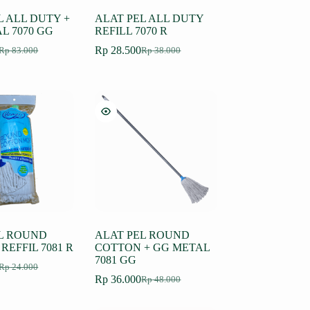
L ALL DUTY +
ALAT PEL ALL DUTY
L 7070 GG
REFILL 7070 R
Rp
28.500
Rp
83.000
Rp
38.000
arga
arga
Harga
Harga
slinya
aat
aslinya
saat
dalah:
ni
adalah:
ini
p 83.000.
dalah:
Rp 38.000.
adalah:
p 63.000.
Rp 28.500.
L ROUND
ALAT PEL ROUND
REFFIL 7081 R
COTTON + GG METAL
7081 GG
Rp
24.000
arga
arga
Rp
36.000
Rp
48.000
slinya
aat
Harga
Harga
dalah:
ni
aslinya
saat
p 24.000.
dalah:
adalah:
ini