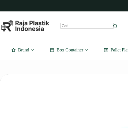
Skip
to
content
No
results
Brand
Box Container
Pallet Pla
Kol