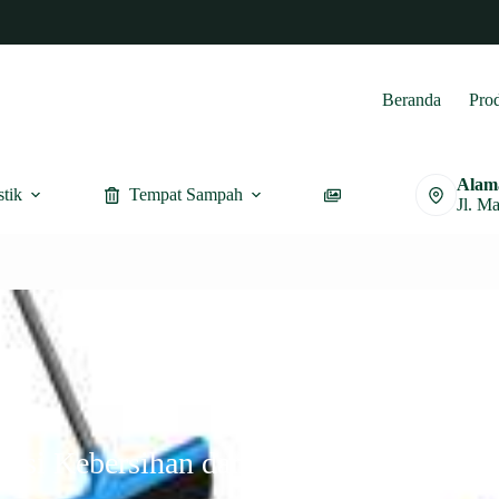
Beranda
Pro
Alam
stik
Tempat Sampah
Furnitur
Jl. M
eksi Kebersihan dan Tempat Sampah Ha