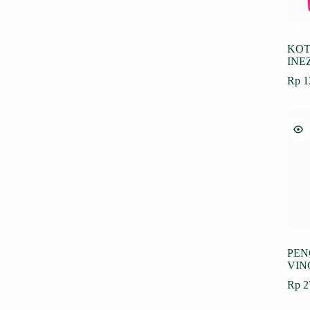
KOT
INE
Rp
1
PEN
VIN
Rp
2