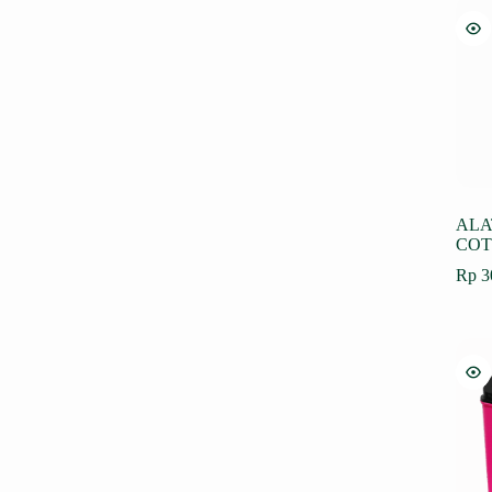
ALA
COT
Rp
3