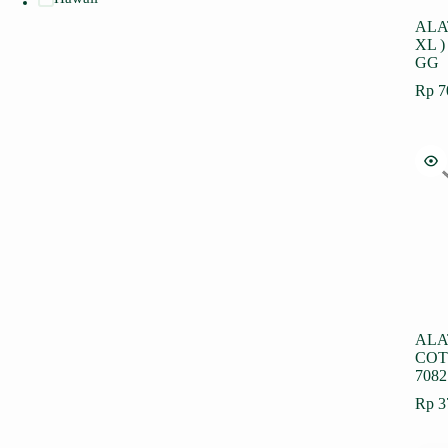
ALA
XL )
GG
Rp
7
ALA
COT
708
Rp
3