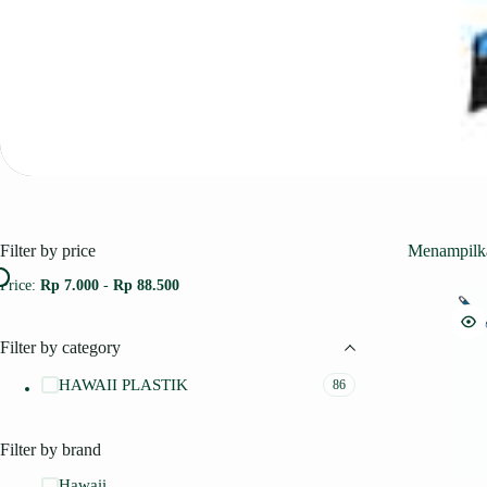
Pr
Home
Filter by price
Menampilka
Price:
Rp 7.000
-
Rp 88.500
Filter by category
HAWAII PLASTIK
86
Filter by brand
Hawaii