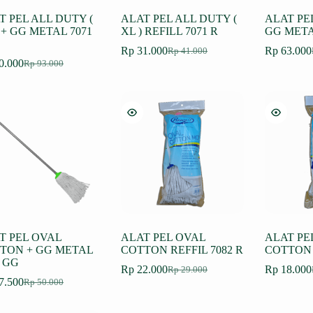
T PEL ALL DUTY (
ALAT PEL ALL DUTY (
ALAT PE
 + GG METAL 7071
XL ) REFILL 7071 R
GG META
Rp
31.000
Rp
63.000
Rp
41.000
Harga
Harga
H
H
0.000
Rp
93.000
Harga
Harga
aslinya
saat
a
s
aslinya
saat
adalah:
ini
a
i
adalah:
ini
Rp 41.000.
adalah:
R
a
Rp 93.000.
adalah:
Rp 31.000.
R
Rp 70.000.
T PEL OVAL
ALAT PEL OVAL
ALAT PE
TON + GG METAL
COTTON REFFIL 7082 R
COTTON 
2 GG
Rp
22.000
Rp
18.000
Rp
29.000
Harga
Harga
H
H
7.500
Rp
50.000
Harga
Harga
aslinya
saat
a
s
aslinya
saat
adalah:
ini
a
i
adalah:
ini
Rp 29.000.
adalah:
R
a