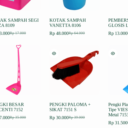
AK SAMPAH SEGI
KOTAK SAMPAH
PEMBER
ZA 8109
VANETTA 8106
GLOSIS L
3.000
Rp
48.000
Rp
13.000
Rp
17.000
Rp
64.000
Harga
Harga
Harga
Harga
H
H
aslinya
saat
aslinya
saat
a
s
adalah:
ini
adalah:
ini
a
i
Rp 17.000.
adalah:
Rp 64.000.
adalah:
R
a
Rp 13.000.
Rp 48.000.
R
GKI BESAR
PENGKI PALOMA +
Pengki Pl
CENTI 7152
SIKAT 7151 S
Tipe VIE
Metal 71
7.000
Rp
30.000
Rp
35.000
Rp
39.000
Harga
Harga
Harga
Harga
Rp
31.500
aslinya
saat
aslinya
saat
H
H