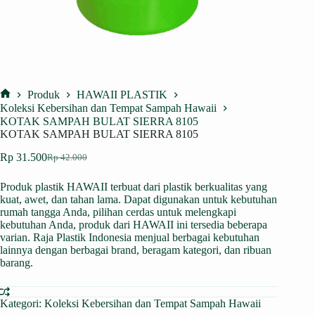
Produk
HAWAII PLASTIK
Home
Koleksi Kebersihan dan Tempat Sampah Hawaii
KOTAK SAMPAH BULAT SIERRA 8105
KOTAK SAMPAH BULAT SIERRA 8105
Rp
31.500
Rp
42.000
Harga
Harga
aslinya
saat
Produk plastik HAWAII terbuat dari plastik berkualitas yang
adalah:
ini
kuat, awet, dan tahan lama. Dapat digunakan untuk kebutuhan
Rp 42.000.
adalah:
rumah tangga Anda, pilihan cerdas untuk melengkapi
Rp 31.500.
kebutuhan Anda, produk dari HAWAII ini tersedia beberapa
varian. Raja Plastik Indonesia menjual berbagai kebutuhan
lainnya dengan berbagai brand, beragam kategori, dan ribuan
barang.
Kategori:
Koleksi Kebersihan dan Tempat Sampah Hawaii