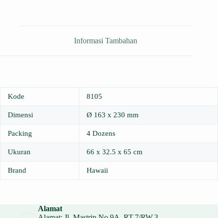
Informasi Tambahan
Kode
8105
Dimensi
Ø 163 x 230 mm
Packing
4 Dozens
Ukuran
66 x 32.5 x 65 cm
Brand
Hawaii
Alamat
Alamat: Jl. Mastrip No.9A, RT.7/RW.3,