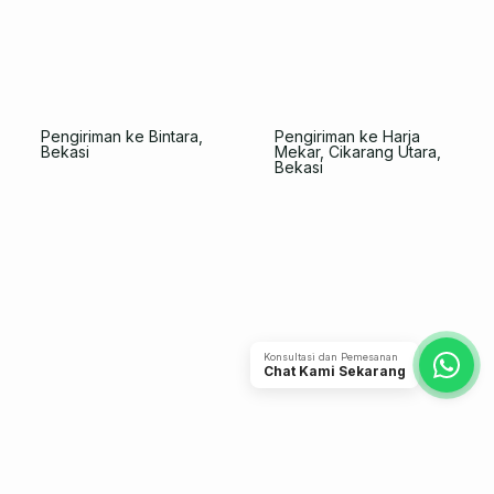
Pengiriman ke Bintara,
Pengiriman ke Harja
Bekasi
Mekar, Cikarang Utara,
Bekasi
Konsultasi dan Pemesanan
Chat Kami Sekarang
Pengiriman Kontainer
Pengiriman Keranjang
Plastik ke Pergudangan
Industri ke J&T Ruko