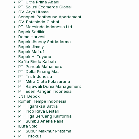
PT. Ultra Prima Abadi
PT. Solusi Ecomerce Global
CV. Arya Utama
Senopati Penthouse Apartement
CV. Potesindo Global
PT. Maesindo Indonesia Ltd
Bapak Sodikin
Dome Harvest
Bapak Jhonny Satriadarma
Bapak Jimmy
Bapak Ma’ruf
Bapak H. Tuyono
Kafila Rindu Ka’bah
PT. Puncak Mahameru
PT. Delta Pinang Mas
PT. Trit Indonesia
PT. Mitra Cipta Polasarana
PT. Rajawali Dunia Management
PT. Eden Pangan Indonesia
JNT Depok
Rumah Tempe Indonesia
PT. Tigaraksa Satria
PT. Indo Raya Lestari
PT. Tiga Beruang Kalifornia
PT. Bumbu Aneka Rasa
iLufa Solo
PT. Subur Makmur Pratama
PT. Trifokus