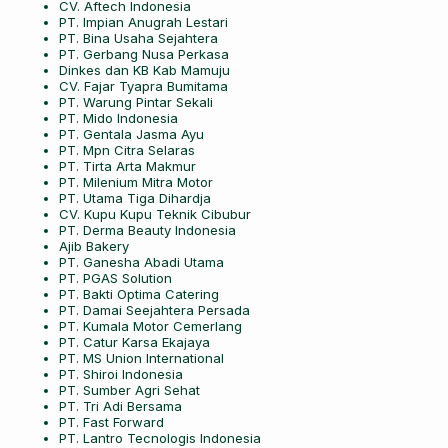
CV. Aftech Indonesia
PT. Impian Anugrah Lestari
PT. Bina Usaha Sejahtera
PT. Gerbang Nusa Perkasa
Dinkes dan KB Kab Mamuju
CV. Fajar Tyapra Bumitama
PT. Warung Pintar Sekali
PT. Mido Indonesia
PT. Gentala Jasma Ayu
PT. Mpn Citra Selaras
PT. Tirta Arta Makmur
PT. Milenium Mitra Motor
PT. Utama Tiga Dihardja
CV. Kupu Kupu Teknik Cibubur
PT. Derma Beauty Indonesia
Ajib Bakery
PT. Ganesha Abadi Utama
PT. PGAS Solution
PT. Bakti Optima Catering
PT. Damai Seejahtera Persada
PT. Kumala Motor Cemerlang
PT. Catur Karsa Ekajaya
PT. MS Union International
PT. Shiroi Indonesia
PT. Sumber Agri Sehat
PT. Tri Adi Bersama
PT. Fast Forward
PT. Lantro Tecnologis Indonesia