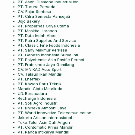
PT. Asahi Diamond Industrial Idn
PT. Taruna Persada
CV. Fajar Sentosa
PT. Citra Semesta Asrisejati
Jojo Bakery
PT. Propernas Griya Utama
PT. Maskita Harapan
PT. Duta Indah Abadi
PT. Patra Supplies And Service
PT. Classic Fine Foods Indonesia
PT. Sany Makmur Perkasa
PT. Ganesh Indonesia Surya Intl
PT. Polychemie Asia Pasific Permai
PT. Fratekindo Jaya Gemilang
CV. MN KAD Auto Sport
CV. Talaud Ikan Mandiri
PT. Enerflex
PT. Kawan Baru Teknik
Mandiri Cipta Metalindo
UD. Bersaudara
Recharge Indonesia
PT. Sofi Agro Industri
PT. Bhineka Atmoshi Jaya
PT. World Innovative Telecomunication
Jakarta Artisan Internasional
Toko Telor Asin Cah Angon
PT. Contomatic Prima Mandiri
PT. Panca Intikarya Mandiri