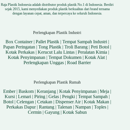
Raja Plastik Indonesia adalah distributor produk plastik No.1 di Indonesia. Berdiri
sejak 2015, kami menyediakan produk plastik berkualitas dari brand ternama
dengan layanan cepat, aman, dan terpercaya ke seluruh Indonesia.
Perlengkapan Plastik Industri
Box Container
|
Pallet Plastik
|
Tempat Sampah Industri
|
Papan Peringatan
|
Tong Plastik
|
Troli Barang
|
Peti Botol
|
Kotak Perkakas
|
Kerucut Lalu Lintas
|
Peralatan Kimia
|
Kotak Penyimpanan
|
Tempat Dokumen
|
Kotak Alat
|
Perlengkapan Unggas
|
Road Barrier
Perlengkapan Plastik Rumah
Ember
|
Baskom
|
Keranjang
|
Kotak Penyimpanan
|
Meja
|
Kursi
|
Lemari
|
Piring
|
Gelas
|
Pengki
|
Tempat Sampah
|
Botol
|
Celengan
|
Cetakan
|
Dispenser Air
|
Kotak Makan
|
Perkakas Dapur
|
Rantang
|
Talenan
|
Nampan
|
Toples
|
Cermin
|
Gayung
|
Kotak Sabun