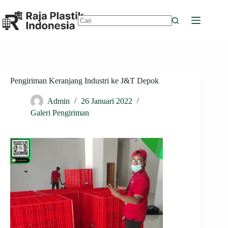
Skip
to
content
No
results
Pengiriman Keranjang Industri ke J&T Depok
Admin
26 Januari 2022
Galeri Pengiriman