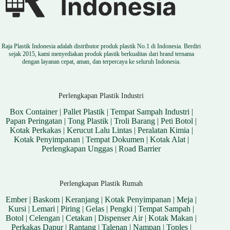
Raja Plastik Indonesia adalah distributor produk plastik No.1 di Indonesia. Berdiri
sejak 2015, kami menyediakan produk plastik berkualitas dari brand ternama
dengan layanan cepat, aman, dan terpercaya ke seluruh Indonesia.
Perlengkapan Plastik Industri
Box Container
|
Pallet Plastik
|
Tempat Sampah Industri
|
Papan Peringatan
|
Tong Plastik
|
Troli Barang
|
Peti Botol
|
Kotak Perkakas
|
Kerucut Lalu Lintas
|
Peralatan Kimia
|
Kotak Penyimpanan
|
Tempat Dokumen
|
Kotak Alat
|
Perlengkapan Unggas
|
Road Barrier
Perlengkapan Plastik Rumah
Ember
|
Baskom
|
Keranjang
|
Kotak Penyimpanan
|
Meja
|
Kursi
|
Lemari
|
Piring
|
Gelas
|
Pengki
|
Tempat Sampah
|
Botol
|
Celengan
|
Cetakan
|
Dispenser Air
|
Kotak Makan
|
Perkakas Dapur
|
Rantang
|
Talenan
|
Nampan
|
Toples
|