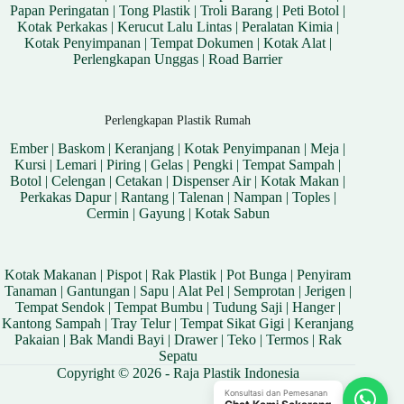
Papan Peringatan
|
Tong Plastik
|
Troli Barang
|
Peti Botol
|
Kotak Perkakas
|
Kerucut Lalu Lintas
|
Peralatan Kimia
|
Kotak Penyimpanan
|
Tempat Dokumen
|
Kotak Alat
|
Perlengkapan Unggas
|
Road Barrier
Perlengkapan Plastik Rumah
Ember
|
Baskom
|
Keranjang
|
Kotak Penyimpanan
|
Meja
|
Kursi
|
Lemari
|
Piring
|
Gelas
|
Pengki
|
Tempat Sampah
|
Botol
|
Celengan
|
Cetakan
|
Dispenser Air
|
Kotak Makan
|
Perkakas Dapur
|
Rantang
|
Talenan
|
Nampan
|
Toples
|
Cermin
|
Gayung
|
Kotak Sabun
Kotak Makanan
|
Pispot
|
Rak Plastik
|
Pot Bunga
|
Penyiram
Tanaman
|
Gantungan
|
Sapu
|
Alat Pel
|
Semprotan
|
Jerigen
|
Tempat Sendok
|
Tempat Bumbu
|
Tudung Saji
|
Hanger
|
Kantong Sampah
|
Tray Telur
|
Tempat Sikat Gigi
|
Keranjang
Pakaian
|
Bak Mandi Bayi
|
Drawer
|
Teko
|
Termos
|
Rak
Sepatu
Copyright © 2026 - Raja Plastik Indonesia
Konsultasi dan Pemesanan