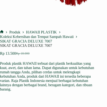
Produk
HAWAII PLASTIK
Home
Koleksi Kebersihan dan Tempat Sampah Hawaii
SIKAT GRACIA DELUXE 7007
SIKAT GRACIA DELUXE 7007
Rp
13.500
Rp
18.000
Harga
Harga
aslinya
saat
Produk plastik HAWAII terbuat dari plastik berkualitas yang
adalah:
ini
kuat, awet, dan tahan lama. Dapat digunakan untuk kebutuhan
Rp 18.000.
adalah:
rumah tangga Anda, pilihan cerdas untuk melengkapi
Rp 13.500.
kebutuhan Anda, produk dari HAWAII ini tersedia beberapa
varian. Raja Plastik Indonesia menjual berbagai kebutuhan
lainnya dengan berbagai brand, beragam kategori, dan ribuan
barang.