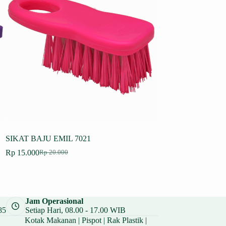
SIKAT BAJU EMIL 7021
SIKAT BAJU MOZA
Rp
15.000
Rp
24.000
Rp
20.000
Rp
32.000
Harga
Harga
Harga
Harga
aslinya
saat
aslinya
saat
adalah:
ini
adalah:
ini
Rp 20.000.
adalah:
Rp 32.000.
adalah:
Rp 15.000.
Rp 24.000.
Jam Operasional
85
Setiap Hari, 08.00 - 17.00 WIB
Kotak Makanan
|
Pispot
|
Rak Plastik
|