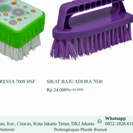
RESSA 7009 HSF
SIKAT BAJU ADORA 7030
Rp
24.000
Rp
31.000
Harga
Harga
aslinya
saat
adalah:
ini
Rp 31.000.
adalah:
Rp 24.000.
Whatsapp
n, Kec. Ciracas, Kota Jakarta Timur, DKI Jakarta
0852-1828-61
Industri
Perlengkapan Plastik Rumah