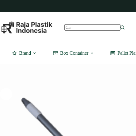
Skip
to
content
No
results
Brand
Box Container
Pallet Pla