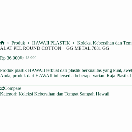
Produk
HAWAII PLASTIK
Koleksi Kebersihan dan Te
Home
ALAT PEL ROUND COTTON + GG METAL 7081 GG
Rp
36.000
Rp
48.000
Harga
Harga
aslinya
saat
Produk plastik HAWAII terbuat dari plastik berkualitas yang kuat, a
adalah:
ini
Anda, produk dari HAWAII ini tersedia beberapa varian. Raja Plastik 
Rp 48.000.
adalah:
Rp 36.000.
Compare
Kategori:
Koleksi Kebersihan dan Tempat Sampah Hawaii