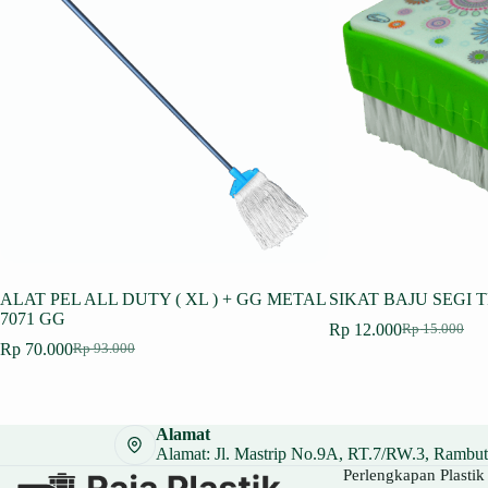
ALAT PEL ALL DUTY ( XL ) + GG METAL
SIKAT BAJU SEGI T
7071 GG
Rp
12.000
Rp
15.000
Harga
Harga
Rp
70.000
Rp
93.000
Harga
Harga
aslinya
saat
aslinya
saat
adalah:
ini
adalah:
ini
Rp 15.000.
adalah:
Rp 93.000.
adalah:
Rp 12.000.
Alamat
Rp 70.000.
Alamat: Jl. Mastrip No.9A, RT.7/RW.3, Rambuta
Perlengkapan Plastik 