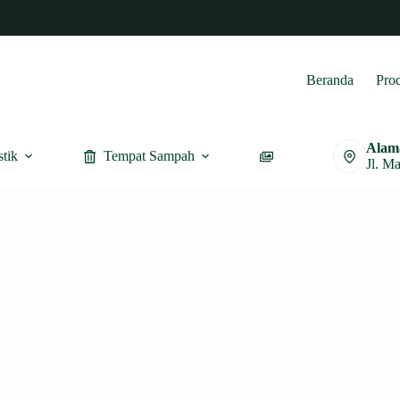
Beranda
Pro
Alam
stik
Tempat Sampah
Furnitur
Jl. M