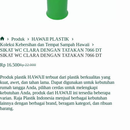
Produk
HAWAII PLASTIK
Home
Koleksi Kebersihan dan Tempat Sampah Hawaii
SIKAT WC CLARA DENGAN TATAKAN 7066 DT
SIKAT WC CLARA DENGAN TATAKAN 7066 DT
Rp
16.500
Rp
22.000
Harga
Harga
aslinya
saat
Produk plastik HAWAII terbuat dari plastik berkualitas yang
adalah:
ini
kuat, awet, dan tahan lama. Dapat digunakan untuk kebutuhan
Rp 22.000.
adalah:
rumah tangga Anda, pilihan cerdas untuk melengkapi
Rp 16.500.
kebutuhan Anda, produk dari HAWAII ini tersedia beberapa
varian. Raja Plastik Indonesia menjual berbagai kebutuhan
lainnya dengan berbagai brand, beragam kategori, dan ribuan
barang.