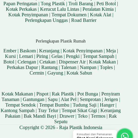
Papan Peringatan
|
Tong Plastik
|
Troli Barang
|
Peti Botol
|
Kotak Perkakas
|
Kerucut Lalu Lintas
|
Peralatan Kimia
|
Kotak Penyimpanan
|
Tempat Dokumen
|
Kotak Alat
|
Perlengkapan Unggas
|
Road Barrier
Perlengkapan Plastik Rumah
Ember
|
Baskom
|
Keranjang
|
Kotak Penyimpanan
|
Meja
|
Kursi
|
Lemari
|
Piring
|
Gelas
|
Pengki
|
Tempat Sampah
|
Botol
|
Celengan
|
Cetakan
|
Dispenser Air
|
Kotak Makan
|
Perkakas Dapur
|
Rantang
|
Talenan
|
Nampan
|
Toples
|
Cermin
|
Gayung
|
Kotak Sabun
Kotak Makanan
|
Pispot
|
Rak Plastik
|
Pot Bunga
|
Penyiram
Tanaman
|
Gantungan
|
Sapu
|
Alat Pel
|
Semprotan
|
Jerigen
|
Tempat Sendok
|
Tempat Bumbu
|
Tudung Saji
|
Hanger
|
Kantong Sampah
|
Tray Telur
|
Tempat Sikat Gigi
|
Keranjang
Pakaian
|
Bak Mandi Bayi
|
Drawer
|
Teko
|
Termos
|
Rak
Sepatu
Copyright © 2026 - Raja Plastik Indonesia
Konsultasi dan Pemesanan