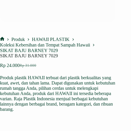
Produk
HAWAII PLASTIK
Home
Koleksi Kebersihan dan Tempat Sampah Hawaii
SIKAT BAJU BARNEY 7029
SIKAT BAJU BARNEY 7029
Rp
24.000
Rp
31.000
Harga
Harga
aslinya
saat
Produk plastik HAWAII terbuat dari plastik berkualitas yang
adalah:
ini
kuat, awet, dan tahan lama. Dapat digunakan untuk kebutuhan
Rp 31.000.
adalah:
rumah tangga Anda, pilihan cerdas untuk melengkapi
Rp 24.000.
kebutuhan Anda, produk dari HAWAII ini tersedia beberapa
varian. Raja Plastik Indonesia menjual berbagai kebutuhan
lainnya dengan berbagai brand, beragam kategori, dan ribuan
barang.