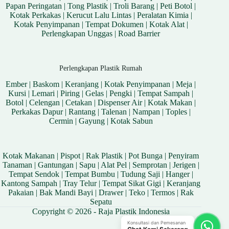
Papan Peringatan
|
Tong Plastik
|
Troli Barang
|
Peti Botol
|
Kotak Perkakas
|
Kerucut Lalu Lintas
|
Peralatan Kimia
|
Kotak Penyimpanan
|
Tempat Dokumen
|
Kotak Alat
|
Perlengkapan Unggas
|
Road Barrier
Perlengkapan Plastik Rumah
Ember
|
Baskom
|
Keranjang
|
Kotak Penyimpanan
|
Meja
|
Kursi
|
Lemari
|
Piring
|
Gelas
|
Pengki
|
Tempat Sampah
|
Botol
|
Celengan
|
Cetakan
|
Dispenser Air
|
Kotak Makan
|
Perkakas Dapur
|
Rantang
|
Talenan
|
Nampan
|
Toples
|
Cermin
|
Gayung
|
Kotak Sabun
Kotak Makanan
|
Pispot
|
Rak Plastik
|
Pot Bunga
|
Penyiram
Tanaman
|
Gantungan
|
Sapu
|
Alat Pel
|
Semprotan
|
Jerigen
|
Tempat Sendok
|
Tempat Bumbu
|
Tudung Saji
|
Hanger
|
Kantong Sampah
|
Tray Telur
|
Tempat Sikat Gigi
|
Keranjang
Pakaian
|
Bak Mandi Bayi
|
Drawer
|
Teko
|
Termos
|
Rak
Sepatu
Copyright © 2026 - Raja Plastik Indonesia
Konsultasi dan Pemesanan