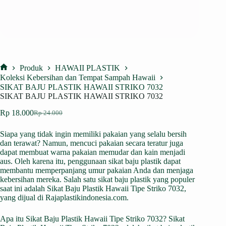
Produk
HAWAII PLASTIK
Home
Koleksi Kebersihan dan Tempat Sampah Hawaii
SIKAT BAJU PLASTIK HAWAII STRIKO 7032
SIKAT BAJU PLASTIK HAWAII STRIKO 7032
Rp
18.000
Rp
24.000
Harga
Harga
aslinya
saat
Siapa yang tidak ingin memiliki pakaian yang selalu bersih
adalah:
ini
dan terawat? Namun, mencuci pakaian secara teratur juga
Rp 24.000.
adalah:
dapat membuat warna pakaian memudar dan kain menjadi
Rp 18.000.
aus. Oleh karena itu, penggunaan sikat baju plastik dapat
membantu memperpanjang umur pakaian Anda dan menjaga
kebersihan mereka. Salah satu sikat baju plastik yang populer
saat ini adalah Sikat Baju Plastik Hawaii Tipe Striko 7032,
yang dijual di
Rajaplastikindonesia.com
.
Apa itu Sikat Baju Plastik Hawaii Tipe Striko 7032? Sikat