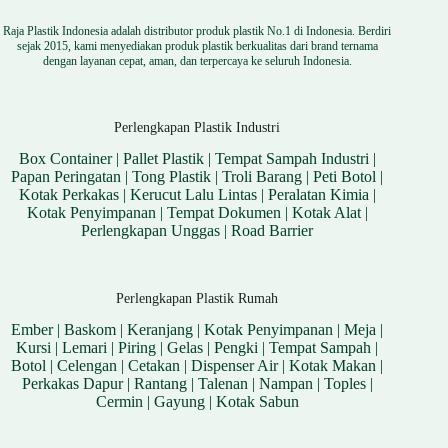
Raja Plastik Indonesia adalah distributor produk plastik No.1 di Indonesia. Berdiri
sejak 2015, kami menyediakan produk plastik berkualitas dari brand ternama
dengan layanan cepat, aman, dan terpercaya ke seluruh Indonesia.
Perlengkapan Plastik Industri
Box Container
|
Pallet Plastik
|
Tempat Sampah Industri
|
Papan Peringatan
|
Tong Plastik
|
Troli Barang
|
Peti Botol
|
Kotak Perkakas
|
Kerucut Lalu Lintas
|
Peralatan Kimia
|
Kotak Penyimpanan
|
Tempat Dokumen
|
Kotak Alat
|
Perlengkapan Unggas
|
Road Barrier
Perlengkapan Plastik Rumah
Ember
|
Baskom
|
Keranjang
|
Kotak Penyimpanan
|
Meja
|
Kursi
|
Lemari
|
Piring
|
Gelas
|
Pengki
|
Tempat Sampah
|
Botol
|
Celengan
|
Cetakan
|
Dispenser Air
|
Kotak Makan
|
Perkakas Dapur
|
Rantang
|
Talenan
|
Nampan
|
Toples
|
Cermin
|
Gayung
|
Kotak Sabun