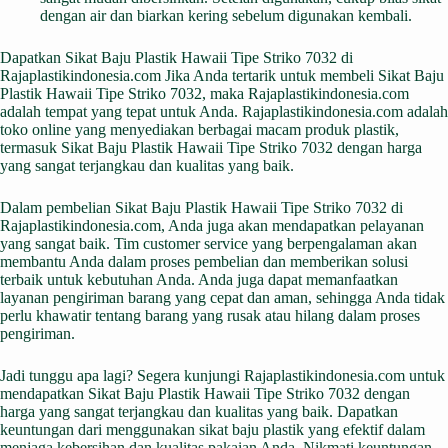
dengan air dan biarkan kering sebelum digunakan kembali.
Dapatkan Sikat Baju Plastik Hawaii Tipe Striko 7032 di
Rajaplastikindonesia.com Jika Anda tertarik untuk membeli Sikat Baju
Plastik Hawaii Tipe Striko 7032, maka Rajaplastikindonesia.com
adalah tempat yang tepat untuk Anda. Rajaplastikindonesia.com adalah
toko online yang menyediakan berbagai macam produk plastik,
termasuk Sikat Baju Plastik Hawaii Tipe Striko 7032 dengan harga
yang sangat terjangkau dan kualitas yang baik.
Dalam pembelian Sikat Baju Plastik Hawaii Tipe Striko 7032 di
Rajaplastikindonesia.com, Anda juga akan mendapatkan pelayanan
yang sangat baik. Tim customer service yang berpengalaman akan
membantu Anda dalam proses pembelian dan memberikan solusi
terbaik untuk kebutuhan Anda. Anda juga dapat memanfaatkan
layanan pengiriman barang yang cepat dan aman, sehingga Anda tidak
perlu khawatir tentang barang yang rusak atau hilang dalam proses
pengiriman.
Jadi tunggu apa lagi? Segera kunjungi Rajaplastikindonesia.com untuk
mendapatkan Sikat Baju Plastik Hawaii Tipe Striko 7032 dengan
harga yang sangat terjangkau dan kualitas yang baik. Dapatkan
keuntungan dari menggunakan sikat baju plastik yang efektif dalam
menjaga kebersihan dan kualitas pakaian Anda. Nikmati keuntungan