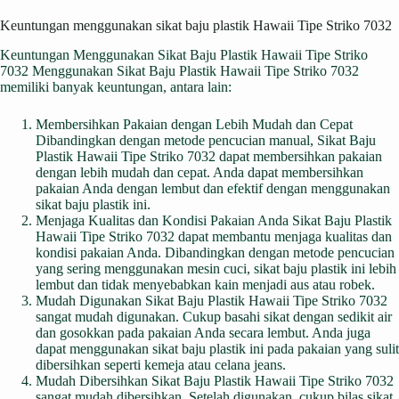
Keuntungan menggunakan sikat baju plastik Hawaii Tipe Striko 7032
Keuntungan Menggunakan Sikat Baju Plastik Hawaii Tipe Striko
7032 Menggunakan Sikat Baju Plastik Hawaii Tipe Striko 7032
memiliki banyak keuntungan, antara lain:
Membersihkan Pakaian dengan Lebih Mudah dan Cepat
Dibandingkan dengan metode pencucian manual, Sikat Baju
Plastik Hawaii Tipe Striko 7032 dapat membersihkan pakaian
dengan lebih mudah dan cepat. Anda dapat membersihkan
pakaian Anda dengan lembut dan efektif dengan menggunakan
sikat baju plastik ini.
Menjaga Kualitas dan Kondisi Pakaian Anda Sikat Baju Plastik
Hawaii Tipe Striko 7032 dapat membantu menjaga kualitas dan
kondisi pakaian Anda. Dibandingkan dengan metode pencucian
yang sering menggunakan mesin cuci, sikat baju plastik ini lebih
lembut dan tidak menyebabkan kain menjadi aus atau robek.
Mudah Digunakan Sikat Baju Plastik Hawaii Tipe Striko 7032
sangat mudah digunakan. Cukup basahi sikat dengan sedikit air
dan gosokkan pada pakaian Anda secara lembut. Anda juga
dapat menggunakan sikat baju plastik ini pada pakaian yang sulit
dibersihkan seperti kemeja atau celana jeans.
Mudah Dibersihkan Sikat Baju Plastik Hawaii Tipe Striko 7032
sangat mudah dibersihkan. Setelah digunakan, cukup bilas sikat