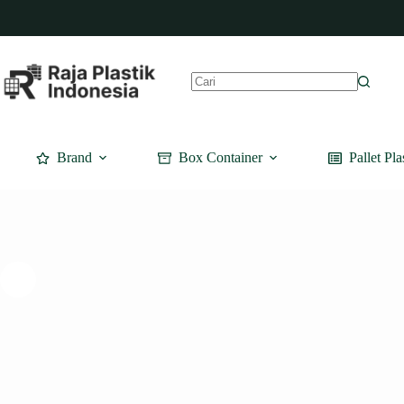
Skip
to
content
No
results
Brand
Box Container
Pallet Pla