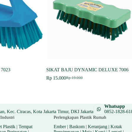
 7023
SIKAT BAJU DYNAMIC DELUXE 7006
Rp
15.000
Rp
19.000
Harga
Harga
aslinya
saat
adalah:
ini
Rp 19.000.
adalah:
Rp 15.000.
Whatsapp
n, Kec. Ciracas, Kota Jakarta Timur, DKI Jakarta
0852-1828-61
Industri
Perlengkapan Plastik Rumah
t Plastik
|
Tempat
Ember
|
Baskom
|
Keranjang
|
Kotak
pan Peringatan
|
Penyimpanan
|
Meja
|
Kursi
|
Lemari
|