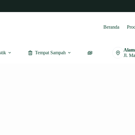
Beranda
Pro
Alam
stik
Tempat Sampah
Furnitur
Jl. M