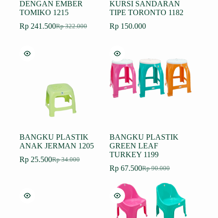
DENGAN EMBER
KURSI SANDARAN
TOMIKO 1215
TIPE TORONTO 1182
Rp
241.500
Rp
150.000
Rp
322.000
Harga
Harga
aslinya
saat
adalah:
ini
Rp 322.000.
adalah:
Rp 241.500.
BANGKU PLASTIK
BANGKU PLASTIK
ANAK JERMAN 1205
GREEN LEAF
TURKEY 1199
Rp
25.500
Rp
34.000
Harga
Harga
Rp
67.500
Rp
90.000
aslinya
saat
Harga
Harga
adalah:
ini
aslinya
saat
Rp 34.000.
adalah:
adalah:
ini
Rp 25.500.
Rp 90.000.
adalah:
Rp 67.500.