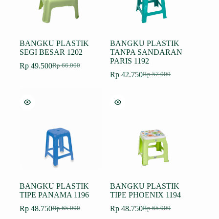
BANGKU PLASTIK
BANGKU PLASTIK
SEGI BESAR 1202
TANPA SANDARAN
PARIS 1192
Rp
49.500
Rp
66.000
Harga
Harga
Rp
42.750
Rp
57.000
aslinya
saat
Harga
Harga
adalah:
ini
aslinya
saat
Rp 66.000.
adalah:
adalah:
ini
Rp 49.500.
Rp 57.000.
adalah:
Rp 42.750.
BANGKU PLASTIK
BANGKU PLASTIK
TIPE PANAMA 1196
TIPE PHOENIX 1194
Rp
48.750
Rp
48.750
Rp
65.000
Rp
65.000
Harga
Harga
Harga
Harga