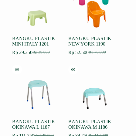
BANGKU PLASTIK
BANGKU PLASTIK
MINI ITALY 1201
NEW YORK 1190
Rp
29.250
Rp
52.500
Rp
39.000
Rp
70.000
Harga
Harga
Harga
Harga
aslinya
saat
aslinya
saat
adalah:
ini
adalah:
ini
Rp 39.000.
adalah:
Rp 70.000.
adalah:
Rp 29.250.
Rp 52.500.
BANGKU PLASTIK
BANGKU PLASTIK
OKINAWA L 1187
OKINAWA M 1186
Rp
111.750
Rp
84.750
Rp
149.000
Rp
113.000