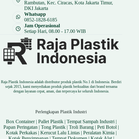
Rambutan, Kec. Ciracas, Kota Jakarta Timur,
DKI Jakarta
Whatsapp
0852-1828-6185
Jam Operasional
Setiap Hari, 08.00 - 17.00 WIB
Raja Plastik Indonesia adalah distributor produk plastik No.1 di Indonesia. Berdiri
sejak 2015, kami menyediakan produk plastik berkualitas dari brand ternama
dengan layanan cepat, aman, dan terpercaya ke seluruh Indonesia.
Perlengkapan Plastik Industri
Box Container
|
Pallet Plastik
|
Tempat Sampah Industri
|
Papan Peringatan
|
Tong Plastik
|
Troli Barang
|
Peti Botol
|
Kotak Perkakas
|
Kerucut Lalu Lintas
|
Peralatan Kimia
|
Kotak Penyimpanan
|
Tempat Dokumen
|
Kotak Alat
|