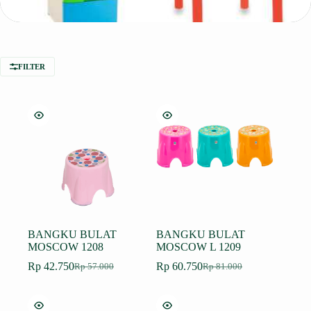
FILTER
BANGKU BULAT
BANGKU BULAT
MOSCOW 1208
MOSCOW L 1209
Rp
42.750
Rp
60.750
Rp
57.000
Rp
81.000
Harga
Harga
Harga
Harga
aslinya
saat
aslinya
saat
adalah:
ini
adalah:
ini
Rp 57.000.
adalah:
Rp 81.000.
adalah: