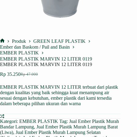
Produk
GREEN LEAF PLASTIK
Home
Ember dan Baskom / Pail and Basin
EMBER PLASTIK
EMBER PLASTIK MARVIN 12 LITER 0119
EMBER PLASTIK MARVIN 12 LITER 0119
Rp
35.250
Rp
47.000
Harga
Harga
aslinya
saat
EMBER PLASTIK MARVIN 12 LITER terbuat dari plastik
adalah:
ini
dengan kualitas yang baik sehingga kuat menampung air
Rp 47.000.
adalah:
sesuai dengan kebutuhan, ember plastik dari kami tersedia
Rp 35.250.
dalam beberapa pilihan ukuran dan warna
Kategori:
EMBER PLASTIK
Tag:
Jual Ember Plastik Murah
Bandar Lampung
,
Jual Ember Plastik Murah Lampung Barat
(Liwa)
,
Jual Ember Plastik Murah Lampung Selatan