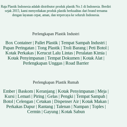
Raja Plastik Indonesia adalah distributor produk plastik No.1 di Indonesia. Berdiri
sejak 2015, kami menyediakan produk plastik berkualitas dari brand ternama
dengan layanan cepat, aman, dan terpercaya ke seluruh Indonesia.
Perlengkapan Plastik Industri
Box Container
|
Pallet Plastik
|
Tempat Sampah Industri
|
Papan Peringatan
|
Tong Plastik
|
Troli Barang
|
Peti Botol
|
Kotak Perkakas
|
Kerucut Lalu Lintas
|
Peralatan Kimia
|
Kotak Penyimpanan
|
Tempat Dokumen
|
Kotak Alat
|
Perlengkapan Unggas
|
Road Barrier
Perlengkapan Plastik Rumah
Ember
|
Baskom
|
Keranjang
|
Kotak Penyimpanan
|
Meja
|
Kursi
|
Lemari
|
Piring
|
Gelas
|
Pengki
|
Tempat Sampah
|
Botol
|
Celengan
|
Cetakan
|
Dispenser Air
|
Kotak Makan
|
Perkakas Dapur
|
Rantang
|
Talenan
|
Nampan
|
Toples
|
Cermin
|
Gayung
|
Kotak Sabun