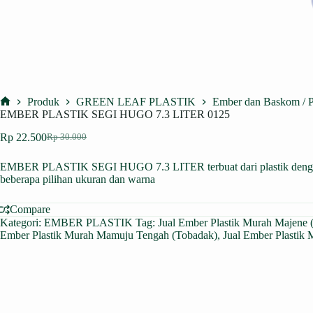
Produk
GREEN LEAF PLASTIK
Ember dan Baskom / P
Home
EMBER PLASTIK SEGI HUGO 7.3 LITER 0125
Rp
22.500
Rp
30.000
Harga
Harga
aslinya
saat
EMBER PLASTIK SEGI HUGO 7.3 LITER terbuat dari plastik dengan kua
adalah:
ini
beberapa pilihan ukuran dan warna
Rp 30.000.
adalah:
Rp 22.500.
Compare
Kategori:
EMBER PLASTIK
Tag:
Jual Ember Plastik Murah Majene 
Ember Plastik Murah Mamuju Tengah (Tobadak)
,
Jual Ember Plastik