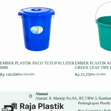
EMBER PLASTIK PACO TUTUP 81 LITER
EMBER PLASTIK KE
0080
GREEN LEAF TIPE 
Rp
144.000
Rp
23.250
Rp
192.000
Rp
31.000
Harga
Harga
Harga
Harga
aslinya
saat
aslinya
saat
adalah:
ini
adalah:
ini
Rp 192.000.
adalah:
Rp 31.000.
adalah:
Alamat
Rp 144.000.
Rp 23.250.
Alamat: Jl. Mastrip No.9A, RT.7/RW.3, Rambuta
Perlengkapan Plastik 
Box Container
|
Palle