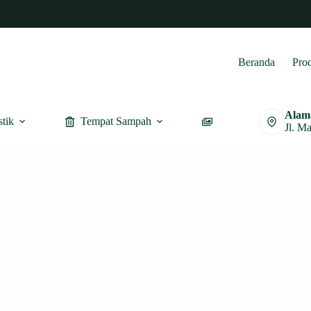
Beranda
Pro
Alam
stik
Tempat Sampah
Furnitur
Jl. M