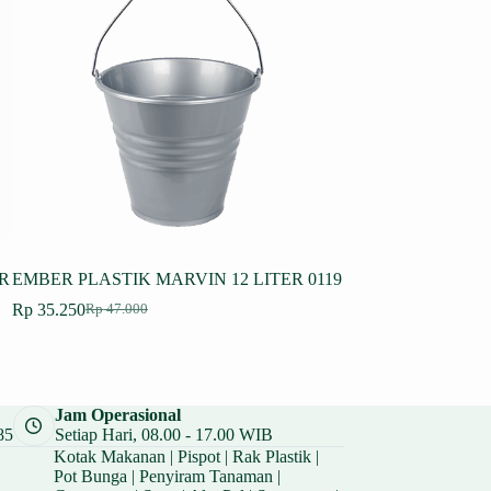
R
EMBER PLASTIK MARVIN 12 LITER 0119
EMBER PLASTIK
TUTUP 21.3 LITER
Rp
35.250
Rp
47.000
Harga
Harga
Rp
54.750
Rp
73.000
aslinya
saat
Harga
Harga
adalah:
ini
aslinya
saat
Rp 47.000.
adalah:
adalah:
ini
Rp 35.250.
Rp 73.000.
adalah:
Jam Operasional
Rp 54.750.
85
Setiap Hari, 08.00 - 17.00 WIB
Kotak Makanan
|
Pispot
|
Rak Plastik
|
Pot Bunga
|
Penyiram Tanaman
|