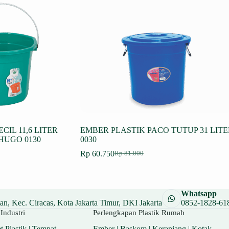
CIL 11,6 LITER
EMBER PLASTIK PACO TUTUP 31 LITE
HUGO 0130
0030
Rp
60.750
Rp
81.000
Harga
Harga
aslinya
saat
adalah:
ini
Rp 81.000.
adalah:
Whatsapp
Rp 60.750.
n, Kec. Ciracas, Kota Jakarta Timur, DKI Jakarta
0852-1828-61
Industri
Perlengkapan Plastik Rumah
t Plastik
|
Tempat
Ember
|
Baskom
|
Keranjang
|
Kotak