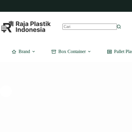
Skip
to
content
No
results
Brand
Box Container
Pallet Pla