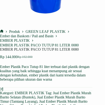
Produk
GREEN LEAF PLASTIK
Home
Ember dan Baskom / Pail and Basin
EMBER PLASTIK
EMBER PLASTIK PACO TUTUP 81 LITER 0080
EMBER PLASTIK PACO TUTUP 81 LITER 0080
Rp
144.000
Rp
192.000
Harga
Harga
aslinya
saat
Ember Plastik Paco Tutup 81 liter terbuat dari plastik dengan
adalah:
ini
kualitas yang baik sehingga kuat menampung air sesuai
Rp 192.000.
adalah:
dengan kebutuhan, ember plastik dari kami tersedia dalam
Rp 144.000.
beberapa pilihan ukuran dan warna
Kategori:
EMBER PLASTIK
Tag:
Jual Ember Plastik Murah
Barito Selatan (Buntok)
,
Jual Ember Plastik Murah Barito
Timur (Tamiang Layang)
,
Jual Ember Plastik Murah Barito