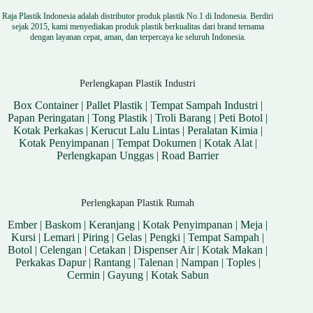
Raja Plastik Indonesia adalah distributor produk plastik No.1 di Indonesia. Berdiri
sejak 2015, kami menyediakan produk plastik berkualitas dari brand ternama
dengan layanan cepat, aman, dan terpercaya ke seluruh Indonesia.
Perlengkapan Plastik Industri
Box Container
|
Pallet Plastik
|
Tempat Sampah Industri
|
Papan Peringatan
|
Tong Plastik
|
Troli Barang
|
Peti Botol
|
Kotak Perkakas
|
Kerucut Lalu Lintas
|
Peralatan Kimia
|
Kotak Penyimpanan
|
Tempat Dokumen
|
Kotak Alat
|
Perlengkapan Unggas
|
Road Barrier
Perlengkapan Plastik Rumah
Ember
|
Baskom
|
Keranjang
|
Kotak Penyimpanan
|
Meja
|
Kursi
|
Lemari
|
Piring
|
Gelas
|
Pengki
|
Tempat Sampah
|
Botol
|
Celengan
|
Cetakan
|
Dispenser Air
|
Kotak Makan
|
Perkakas Dapur
|
Rantang
|
Talenan
|
Nampan
|
Toples
|
Cermin
|
Gayung
|
Kotak Sabun