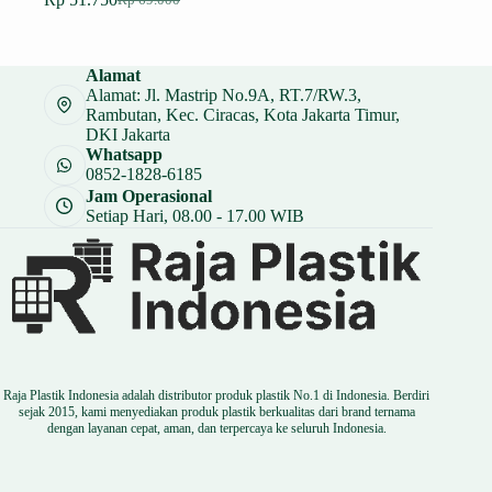
Harga
Harga
aslinya
saat
adalah:
ini
Rp 69.000.
adalah:
Alamat
Rp 51.750.
Alamat: Jl. Mastrip No.9A, RT.7/RW.3,
Rambutan, Kec. Ciracas, Kota Jakarta Timur,
DKI Jakarta
Whatsapp
0852-1828-6185
Jam Operasional
Setiap Hari, 08.00 - 17.00 WIB
Raja Plastik Indonesia adalah distributor produk plastik No.1 di Indonesia. Berdiri
sejak 2015, kami menyediakan produk plastik berkualitas dari brand ternama
dengan layanan cepat, aman, dan terpercaya ke seluruh Indonesia.