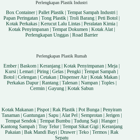
Perlengkapan Plastik Industri
Box Container
|
Pallet Plastik
|
Tempat Sampah Industri
|
Papan Peringatan
|
Tong Plastik
|
Troli Barang
|
Peti Botol
|
Kotak Perkakas
|
Kerucut Lalu Lintas
|
Peralatan Kimia
|
Kotak Penyimpanan
|
Tempat Dokumen
|
Kotak Alat
|
Perlengkapan Unggas
|
Road Barrier
Perlengkapan Plastik Rumah
Ember
|
Baskom
|
Keranjang
|
Kotak Penyimpanan
|
Meja
|
Kursi
|
Lemari
|
Piring
|
Gelas
|
Pengki
|
Tempat Sampah
|
Botol
|
Celengan
|
Cetakan
|
Dispenser Air
|
Kotak Makan
|
Perkakas Dapur
|
Rantang
|
Talenan
|
Nampan
|
Toples
|
Cermin
|
Gayung
|
Kotak Sabun
Kotak Makanan
|
Pispot
|
Rak Plastik
|
Pot Bunga
|
Penyiram
Tanaman
|
Gantungan
|
Sapu
|
Alat Pel
|
Semprotan
|
Jerigen
|
Tempat Sendok
|
Tempat Bumbu
|
Tudung Saji
|
Hanger
|
Kantong Sampah
|
Tray Telur
|
Tempat Sikat Gigi
|
Keranjang
Pakaian
|
Bak Mandi Bayi
|
Drawer
|
Teko
|
Termos
|
Rak
Sepatu