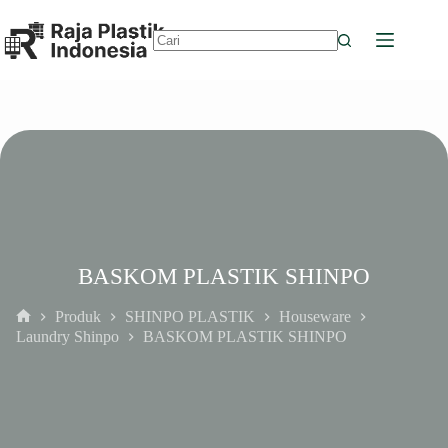
Skip
to
content
No
results
BASKOM PLASTIK SHINPO
Produk
SHINPO PLASTIK
Houseware
Home
Laundry Shinpo
BASKOM PLASTIK SHINPO