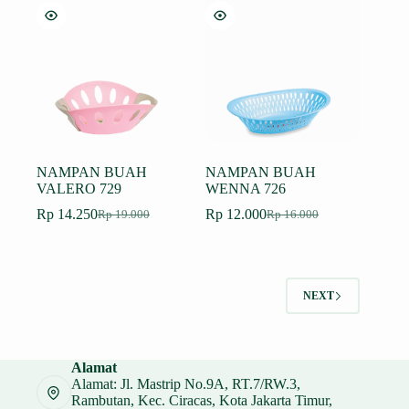
adalah:
ini
adalah:
ini
Rp 6.000.
adalah:
Rp 12.000.
adalah:
Rp 4.500.
Rp 9.000.
NAMPAN BUAH
NAMPAN BUAH
VALERO 729
WENNA 726
Rp
14.250
Rp
12.000
Rp
19.000
Rp
16.000
Harga
Harga
Harga
Harga
aslinya
saat
aslinya
saat
adalah:
ini
adalah:
ini
Rp 19.000.
adalah:
Rp 16.000.
adalah:
Rp 14.250.
Rp 12.000.
NEXT
Alamat
Alamat: Jl. Mastrip No.9A, RT.7/RW.3,
Rambutan, Kec. Ciracas, Kota Jakarta Timur,