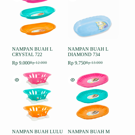
Rp 10.500.
NAMPAN BUAH L
NAMPAN BUAH L
CRYSTAL 722
DIAMOND 734
Rp
9.000
Rp
9.750
Rp
12.000
Rp
13.000
Harga
Harga
Harga
Harga
aslinya
saat
aslinya
saat
adalah:
ini
adalah:
ini
Rp 12.000.
adalah:
Rp 13.000.
adalah:
Rp 9.000.
Rp 9.750.
NAMPAN BUAH LULU
NAMPAN BUAH M