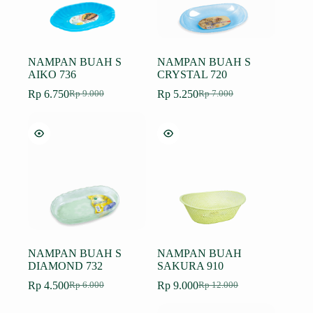
NAMPAN BUAH S
NAMPAN BUAH S
AIKO 736
CRYSTAL 720
Rp
6.750
Rp
5.250
Rp
9.000
Rp
7.000
Harga
Harga
Harga
Harga
aslinya
saat
aslinya
saat
adalah:
ini
adalah:
ini
Rp 9.000.
adalah:
Rp 7.000.
adalah:
Rp 6.750.
Rp 5.250.
NAMPAN BUAH S
NAMPAN BUAH
DIAMOND 732
SAKURA 910
Rp
4.500
Rp
9.000
Rp
6.000
Rp
12.000
Harga
Harga
Harga
Harga
aslinya
saat
aslinya
saat