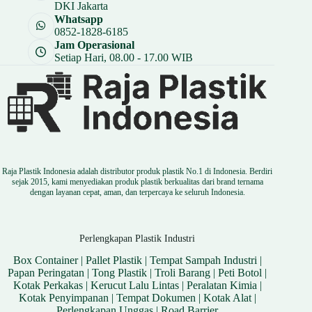
DKI Jakarta
Whatsapp
0852-1828-6185
Jam Operasional
Setiap Hari, 08.00 - 17.00 WIB
Raja Plastik Indonesia adalah distributor produk plastik No.1 di Indonesia. Berdiri
sejak 2015, kami menyediakan produk plastik berkualitas dari brand ternama
dengan layanan cepat, aman, dan terpercaya ke seluruh Indonesia.
Perlengkapan Plastik Industri
Box Container
|
Pallet Plastik
|
Tempat Sampah Industri
|
Papan Peringatan
|
Tong Plastik
|
Troli Barang
|
Peti Botol
|
Kotak Perkakas
|
Kerucut Lalu Lintas
|
Peralatan Kimia
|
Kotak Penyimpanan
|
Tempat Dokumen
|
Kotak Alat
|
Perlengkapan Unggas
|
Road Barrier