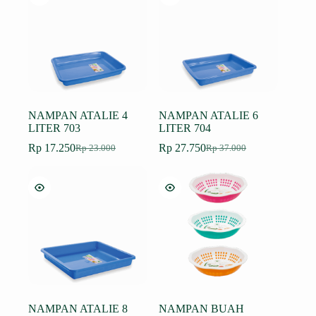
Rp 8.250.
Rp 12.750.
NAMPAN ATALIE 4
NAMPAN ATALIE 6
LITER 703
LITER 704
Rp
17.250
Rp
27.750
Rp
23.000
Rp
37.000
Harga
Harga
Harga
Harga
aslinya
saat
aslinya
saat
adalah:
ini
adalah:
ini
Rp 23.000.
adalah:
Rp 37.000.
adalah:
Rp 17.250.
Rp 27.750.
NAMPAN ATALIE 8
NAMPAN BUAH