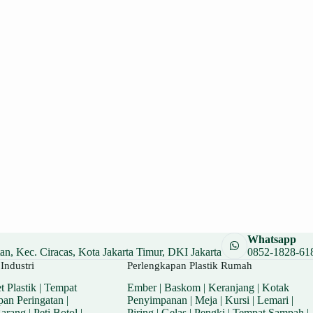
Whatsapp
n, Kec. Ciracas, Kota Jakarta Timur, DKI Jakarta
0852-1828-61
Industri
Perlengkapan Plastik Rumah
t Plastik
|
Tempat
Ember
|
Baskom
|
Keranjang
|
Kotak
pan Peringatan
|
Penyimpanan
|
Meja
|
Kursi
|
Lemari
|
Barang
|
Peti Botol
|
Piring
|
Gelas
|
Pengki
|
Tempat Sampah
|