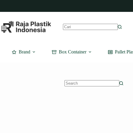
Skip
to
content
No
results
Brand
Box Container
Pallet Pla
No
results