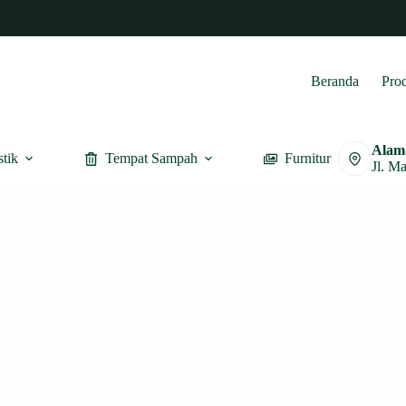
Beranda
Pro
Alam
stik
Tempat Sampah
Furnitur
Jl. M