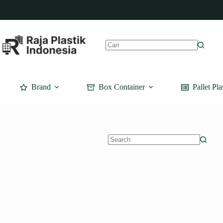
Skip
to
content
No
results
Brand
Box Container
Pallet Pla
No
results