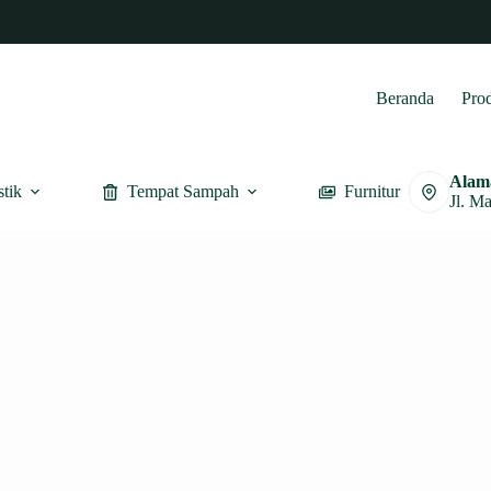
Beranda
Pro
Alam
stik
Tempat Sampah
Furnitur
Jl. M