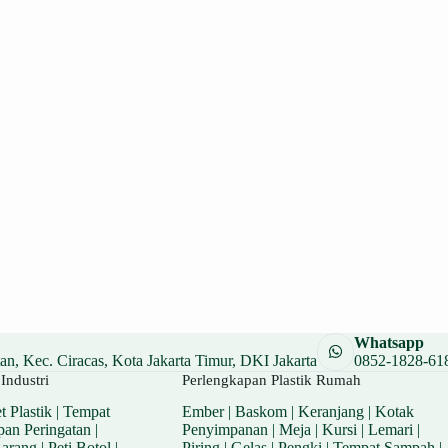
Whatsapp
n, Kec. Ciracas, Kota Jakarta Timur, DKI Jakarta
0852-1828-61
Industri
Perlengkapan Plastik Rumah
t Plastik
|
Tempat
Ember
|
Baskom
|
Keranjang
|
Kotak
pan Peringatan
|
Penyimpanan
|
Meja
|
Kursi
|
Lemari
|
Barang
|
Peti Botol
|
Piring
|
Gelas
|
Pengki
|
Tempat Sampah
|