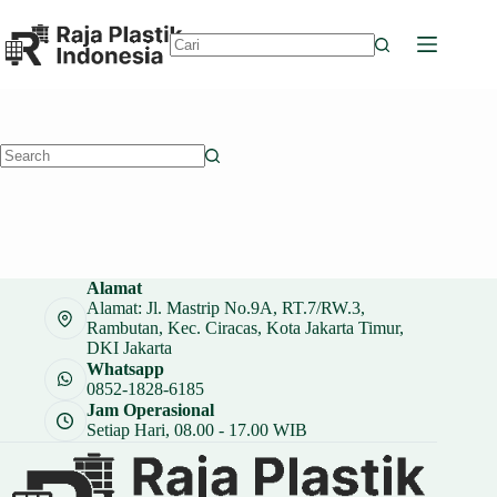
Skip
to
content
No
results
No
results
Alamat
Alamat: Jl. Mastrip No.9A, RT.7/RW.3,
Rambutan, Kec. Ciracas, Kota Jakarta Timur,
DKI Jakarta
Whatsapp
0852-1828-6185
Jam Operasional
Setiap Hari, 08.00 - 17.00 WIB