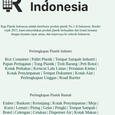
Raja Plastik Indonesia adalah distributor produk plastik No.1 di Indonesia. Berdiri
sejak 2015, kami menyediakan produk plastik berkualitas dari brand ternama
dengan layanan cepat, aman, dan terpercaya ke seluruh Indonesia.
Perlengkapan Plastik Industri
Box Container
|
Pallet Plastik
|
Tempat Sampah Industri
|
Papan Peringatan
|
Tong Plastik
|
Troli Barang
|
Peti Botol
|
Kotak Perkakas
|
Kerucut Lalu Lintas
|
Peralatan Kimia
|
Kotak Penyimpanan
|
Tempat Dokumen
|
Kotak Alat
|
Perlengkapan Unggas
|
Road Barrier
Perlengkapan Plastik Rumah
Ember
|
Baskom
|
Keranjang
|
Kotak Penyimpanan
|
Meja
|
Kursi
|
Lemari
|
Piring
|
Gelas
|
Pengki
|
Tempat Sampah
|
Botol
|
Celengan
|
Cetakan
|
Dispenser Air
|
Kotak Makan
|