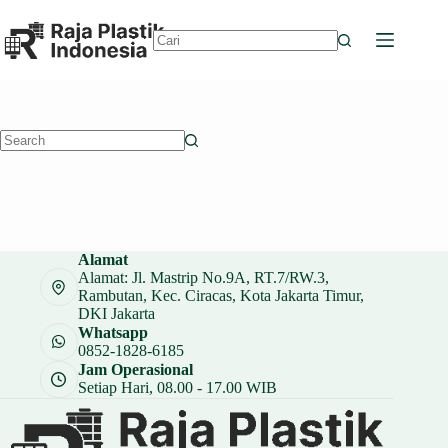
Skip
to
content
No
results
No
results
Alamat
Alamat: Jl. Mastrip No.9A, RT.7/RW.3,
Rambutan, Kec. Ciracas, Kota Jakarta Timur,
DKI Jakarta
Whatsapp
0852-1828-6185
Jam Operasional
Setiap Hari, 08.00 - 17.00 WIB