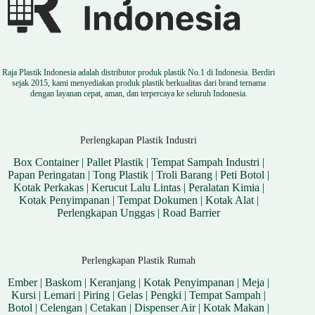
Raja Plastik Indonesia adalah distributor produk plastik No.1 di Indonesia. Berdiri
sejak 2015, kami menyediakan produk plastik berkualitas dari brand ternama
dengan layanan cepat, aman, dan terpercaya ke seluruh Indonesia.
Perlengkapan Plastik Industri
Box Container
|
Pallet Plastik
|
Tempat Sampah Industri
|
Papan Peringatan
|
Tong Plastik
|
Troli Barang
|
Peti Botol
|
Kotak Perkakas
|
Kerucut Lalu Lintas
|
Peralatan Kimia
|
Kotak Penyimpanan
|
Tempat Dokumen
|
Kotak Alat
|
Perlengkapan Unggas
|
Road Barrier
Perlengkapan Plastik Rumah
Ember
|
Baskom
|
Keranjang
|
Kotak Penyimpanan
|
Meja
|
Kursi
|
Lemari
|
Piring
|
Gelas
|
Pengki
|
Tempat Sampah
|
Botol
|
Celengan
|
Cetakan
|
Dispenser Air
|
Kotak Makan
|