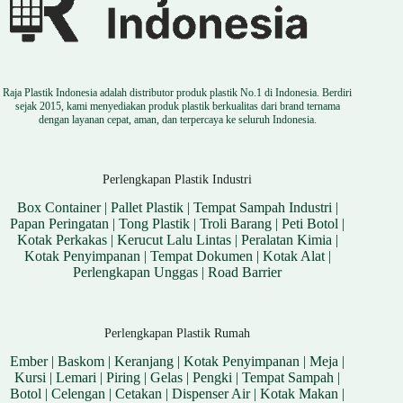
Raja Plastik Indonesia adalah distributor produk plastik No.1 di Indonesia. Berdiri
sejak 2015, kami menyediakan produk plastik berkualitas dari brand ternama
dengan layanan cepat, aman, dan terpercaya ke seluruh Indonesia.
Perlengkapan Plastik Industri
Box Container
|
Pallet Plastik
|
Tempat Sampah Industri
|
Papan Peringatan
|
Tong Plastik
|
Troli Barang
|
Peti Botol
|
Kotak Perkakas
|
Kerucut Lalu Lintas
|
Peralatan Kimia
|
Kotak Penyimpanan
|
Tempat Dokumen
|
Kotak Alat
|
Perlengkapan Unggas
|
Road Barrier
Perlengkapan Plastik Rumah
Ember
|
Baskom
|
Keranjang
|
Kotak Penyimpanan
|
Meja
|
Kursi
|
Lemari
|
Piring
|
Gelas
|
Pengki
|
Tempat Sampah
|
Botol
|
Celengan
|
Cetakan
|
Dispenser Air
|
Kotak Makan
|