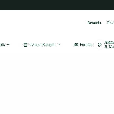
Beranda
Pro
Alam
stik
Tempat Sampah
Furnitur
Jl. M