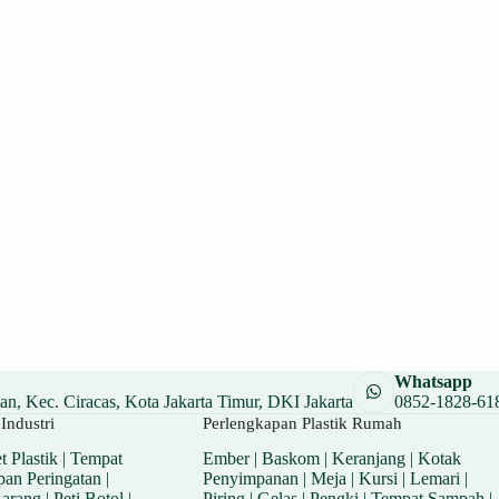
Whatsapp
n, Kec. Ciracas, Kota Jakarta Timur, DKI Jakarta
0852-1828-61
Industri
Perlengkapan Plastik Rumah
t Plastik
|
Tempat
Ember
|
Baskom
|
Keranjang
|
Kotak
pan Peringatan
|
Penyimpanan
|
Meja
|
Kursi
|
Lemari
|
Barang
|
Peti Botol
|
Piring
|
Gelas
|
Pengki
|
Tempat Sampah
|