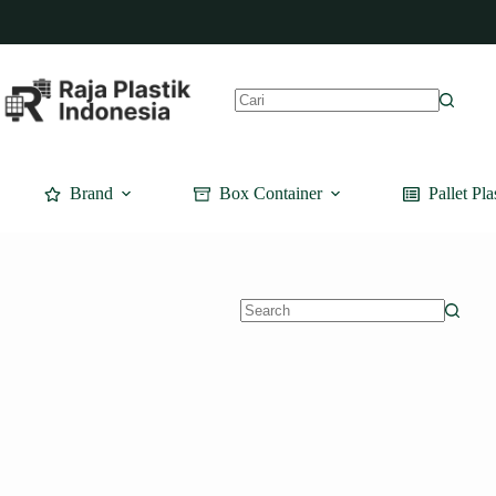
Skip
to
content
No
results
Brand
Box Container
Pallet Pla
No
results