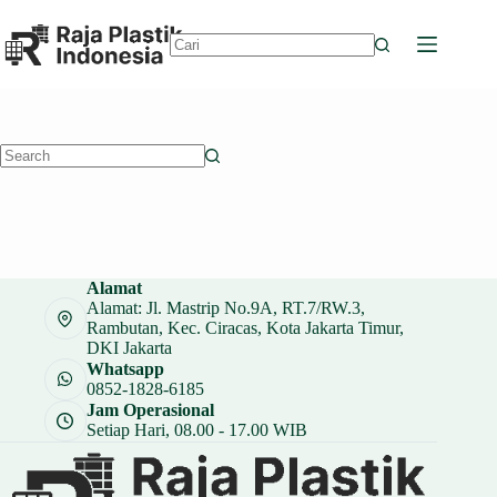
Skip
to
content
No
results
No
results
Alamat
Alamat: Jl. Mastrip No.9A, RT.7/RW.3,
Rambutan, Kec. Ciracas, Kota Jakarta Timur,
DKI Jakarta
Whatsapp
0852-1828-6185
Jam Operasional
Setiap Hari, 08.00 - 17.00 WIB