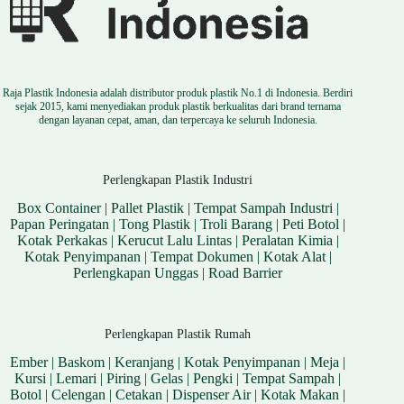
Raja Plastik Indonesia adalah distributor produk plastik No.1 di Indonesia. Berdiri
sejak 2015, kami menyediakan produk plastik berkualitas dari brand ternama
dengan layanan cepat, aman, dan terpercaya ke seluruh Indonesia.
Perlengkapan Plastik Industri
Box Container
|
Pallet Plastik
|
Tempat Sampah Industri
|
Papan Peringatan
|
Tong Plastik
|
Troli Barang
|
Peti Botol
|
Kotak Perkakas
|
Kerucut Lalu Lintas
|
Peralatan Kimia
|
Kotak Penyimpanan
|
Tempat Dokumen
|
Kotak Alat
|
Perlengkapan Unggas
|
Road Barrier
Perlengkapan Plastik Rumah
Ember
|
Baskom
|
Keranjang
|
Kotak Penyimpanan
|
Meja
|
Kursi
|
Lemari
|
Piring
|
Gelas
|
Pengki
|
Tempat Sampah
|
Botol
|
Celengan
|
Cetakan
|
Dispenser Air
|
Kotak Makan
|