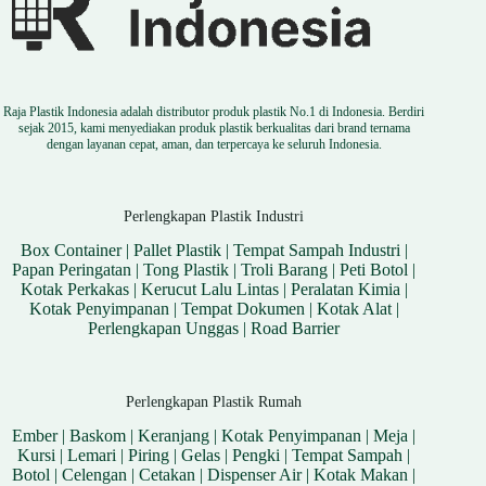
Raja Plastik Indonesia adalah distributor produk plastik No.1 di Indonesia. Berdiri
sejak 2015, kami menyediakan produk plastik berkualitas dari brand ternama
dengan layanan cepat, aman, dan terpercaya ke seluruh Indonesia.
Perlengkapan Plastik Industri
Box Container
|
Pallet Plastik
|
Tempat Sampah Industri
|
Papan Peringatan
|
Tong Plastik
|
Troli Barang
|
Peti Botol
|
Kotak Perkakas
|
Kerucut Lalu Lintas
|
Peralatan Kimia
|
Kotak Penyimpanan
|
Tempat Dokumen
|
Kotak Alat
|
Perlengkapan Unggas
|
Road Barrier
Perlengkapan Plastik Rumah
Ember
|
Baskom
|
Keranjang
|
Kotak Penyimpanan
|
Meja
|
Kursi
|
Lemari
|
Piring
|
Gelas
|
Pengki
|
Tempat Sampah
|
Botol
|
Celengan
|
Cetakan
|
Dispenser Air
|
Kotak Makan
|