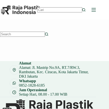
Skip
to
content
No
results
No
results
Alamat
Alamat: Jl. Mastrip No.9A, RT.7/RW.3,
Rambutan, Kec. Ciracas, Kota Jakarta Timur,
DKI Jakarta
Whatsapp
0852-1828-6185
Jam Operasional
Setiap Hari, 08.00 - 17.00 WIB