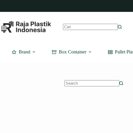
Skip
to
content
No
results
Brand
Box Container
Pallet Pla
No
results