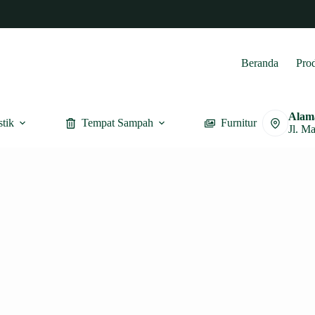
Beranda
Pro
Alam
stik
Tempat Sampah
Furnitur
Jl. M