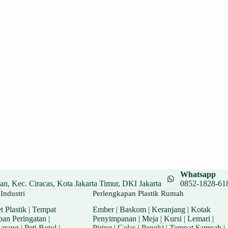
Whatsapp
n, Kec. Ciracas, Kota Jakarta Timur, DKI Jakarta
0852-1828-61
Industri
Perlengkapan Plastik Rumah
t Plastik
|
Tempat
Ember
|
Baskom
|
Keranjang
|
Kotak
pan Peringatan
|
Penyimpanan
|
Meja
|
Kursi
|
Lemari
|
Barang
|
Peti Botol
|
Piring
|
Gelas
|
Pengki
|
Tempat Sampah
|