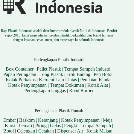
Raja Plastik Indonesia adalah distributor produk plastik No.1 di Indonesia. Berdiri
sejak 2015, kami menyediakan produk plastik berkualitas dari brand ternama
dengan layanan cepat, aman, dan terpercaya ke seluruh Indonesia.
Perlengkapan Plastik Industri
Box Container
|
Pallet Plastik
|
Tempat Sampah Industri
|
Papan Peringatan
|
Tong Plastik
|
Troli Barang
|
Peti Botol
|
Kotak Perkakas
|
Kerucut Lalu Lintas
|
Peralatan Kimia
|
Kotak Penyimpanan
|
Tempat Dokumen
|
Kotak Alat
|
Perlengkapan Unggas
|
Road Barrier
Perlengkapan Plastik Rumah
Ember
|
Baskom
|
Keranjang
|
Kotak Penyimpanan
|
Meja
|
Kursi
|
Lemari
|
Piring
|
Gelas
|
Pengki
|
Tempat Sampah
|
Botol
|
Celengan
|
Cetakan
|
Dispenser Air
|
Kotak Makan
|