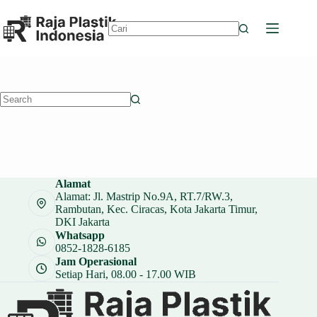
Skip
to
content
No
results
No
results
Alamat
Alamat: Jl. Mastrip No.9A, RT.7/RW.3,
Rambutan, Kec. Ciracas, Kota Jakarta Timur,
DKI Jakarta
Whatsapp
0852-1828-6185
Jam Operasional
Setiap Hari, 08.00 - 17.00 WIB