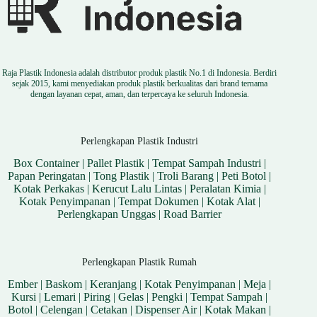
Raja Plastik Indonesia adalah distributor produk plastik No.1 di Indonesia. Berdiri
sejak 2015, kami menyediakan produk plastik berkualitas dari brand ternama
dengan layanan cepat, aman, dan terpercaya ke seluruh Indonesia.
Perlengkapan Plastik Industri
Box Container
|
Pallet Plastik
|
Tempat Sampah Industri
|
Papan Peringatan
|
Tong Plastik
|
Troli Barang
|
Peti Botol
|
Kotak Perkakas
|
Kerucut Lalu Lintas
|
Peralatan Kimia
|
Kotak Penyimpanan
|
Tempat Dokumen
|
Kotak Alat
|
Perlengkapan Unggas
|
Road Barrier
Perlengkapan Plastik Rumah
Ember
|
Baskom
|
Keranjang
|
Kotak Penyimpanan
|
Meja
|
Kursi
|
Lemari
|
Piring
|
Gelas
|
Pengki
|
Tempat Sampah
|
Botol
|
Celengan
|
Cetakan
|
Dispenser Air
|
Kotak Makan
|