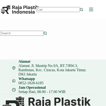
Skip
to
content
No
results
No
results
Alamat
Alamat: Jl. Mastrip No.9A, RT.7/RW.3,
Rambutan, Kec. Ciracas, Kota Jakarta Timur,
DKI Jakarta
Whatsapp
0852-1828-6185
Jam Operasional
Setiap Hari, 08.00 - 17.00 WIB