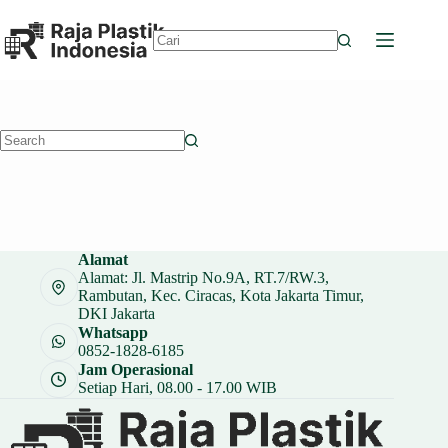
Skip
to
content
No
results
No
results
Alamat
Alamat: Jl. Mastrip No.9A, RT.7/RW.3,
Rambutan, Kec. Ciracas, Kota Jakarta Timur,
DKI Jakarta
Whatsapp
0852-1828-6185
Jam Operasional
Setiap Hari, 08.00 - 17.00 WIB