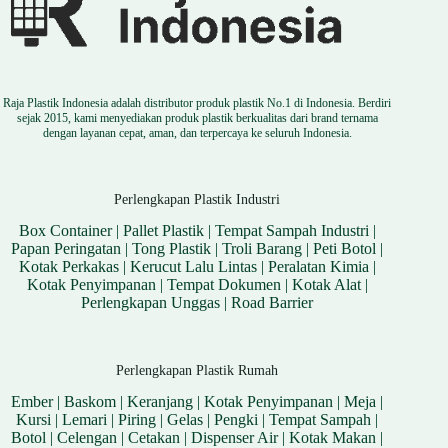
Raja Plastik Indonesia adalah distributor produk plastik No.1 di Indonesia. Berdiri
sejak 2015, kami menyediakan produk plastik berkualitas dari brand ternama
dengan layanan cepat, aman, dan terpercaya ke seluruh Indonesia.
Perlengkapan Plastik Industri
Box Container
|
Pallet Plastik
|
Tempat Sampah Industri
|
Papan Peringatan
|
Tong Plastik
|
Troli Barang
|
Peti Botol
|
Kotak Perkakas
|
Kerucut Lalu Lintas
|
Peralatan Kimia
|
Kotak Penyimpanan
|
Tempat Dokumen
|
Kotak Alat
|
Perlengkapan Unggas
|
Road Barrier
Perlengkapan Plastik Rumah
Ember
|
Baskom
|
Keranjang
|
Kotak Penyimpanan
|
Meja
|
Kursi
|
Lemari
|
Piring
|
Gelas
|
Pengki
|
Tempat Sampah
|
Botol
|
Celengan
|
Cetakan
|
Dispenser Air
|
Kotak Makan
|