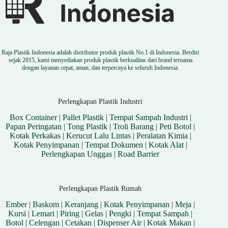
Raja Plastik Indonesia adalah distributor produk plastik No.1 di Indonesia. Berdiri
sejak 2015, kami menyediakan produk plastik berkualitas dari brand ternama
dengan layanan cepat, aman, dan terpercaya ke seluruh Indonesia.
Perlengkapan Plastik Industri
Box Container
|
Pallet Plastik
|
Tempat Sampah Industri
|
Papan Peringatan
|
Tong Plastik
|
Troli Barang
|
Peti Botol
|
Kotak Perkakas
|
Kerucut Lalu Lintas
|
Peralatan Kimia
|
Kotak Penyimpanan
|
Tempat Dokumen
|
Kotak Alat
|
Perlengkapan Unggas
|
Road Barrier
Perlengkapan Plastik Rumah
Ember
|
Baskom
|
Keranjang
|
Kotak Penyimpanan
|
Meja
|
Kursi
|
Lemari
|
Piring
|
Gelas
|
Pengki
|
Tempat Sampah
|
Botol
|
Celengan
|
Cetakan
|
Dispenser Air
|
Kotak Makan
|