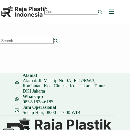
Skip
to
content
No
results
No
results
Alamat
Alamat: Jl. Mastrip No.9A, RT.7/RW.3,
Rambutan, Kec. Ciracas, Kota Jakarta Timur,
DKI Jakarta
Whatsapp
0852-1828-6185
Jam Operasional
Setiap Hari, 08.00 - 17.00 WIB