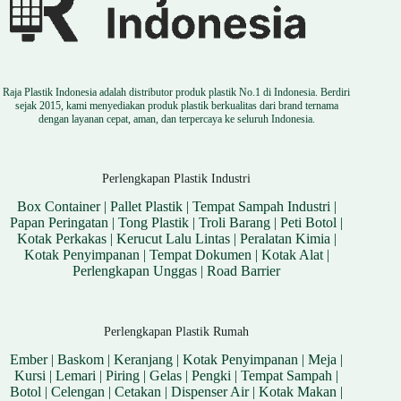
Raja Plastik Indonesia adalah distributor produk plastik No.1 di Indonesia. Berdiri
sejak 2015, kami menyediakan produk plastik berkualitas dari brand ternama
dengan layanan cepat, aman, dan terpercaya ke seluruh Indonesia.
Perlengkapan Plastik Industri
Box Container
|
Pallet Plastik
|
Tempat Sampah Industri
|
Papan Peringatan
|
Tong Plastik
|
Troli Barang
|
Peti Botol
|
Kotak Perkakas
|
Kerucut Lalu Lintas
|
Peralatan Kimia
|
Kotak Penyimpanan
|
Tempat Dokumen
|
Kotak Alat
|
Perlengkapan Unggas
|
Road Barrier
Perlengkapan Plastik Rumah
Ember
|
Baskom
|
Keranjang
|
Kotak Penyimpanan
|
Meja
|
Kursi
|
Lemari
|
Piring
|
Gelas
|
Pengki
|
Tempat Sampah
|
Botol
|
Celengan
|
Cetakan
|
Dispenser Air
|
Kotak Makan
|