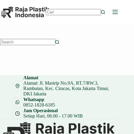
Skip
to
content
No
results
No
results
Alamat
Alamat: Jl. Mastrip No.9A, RT.7/RW.3,
Rambutan, Kec. Ciracas, Kota Jakarta Timur,
DKI Jakarta
Whatsapp
0852-1828-6185
Jam Operasional
Setiap Hari, 08.00 - 17.00 WIB