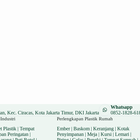
Whatsapp
n, Kec. Ciracas, Kota Jakarta Timur, DKI Jakarta
0852-1828-61
Industri
Perlengkapan Plastik Rumah
t Plastik
|
Tempat
Ember
|
Baskom
|
Keranjang
|
Kotak
pan Peringatan
|
Penyimpanan
|
Meja
|
Kursi
|
Lemari
|
Barang
|
Peti Botol
|
Piring
|
Gelas
|
Pengki
|
Tempat Sampah
|