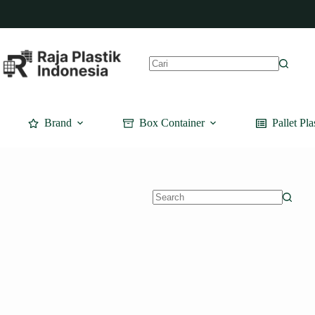
Skip
to
content
No
results
Brand
Box Container
Pallet Pla
No
results