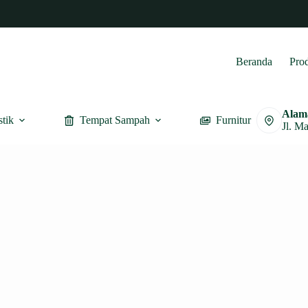
Beranda
Pro
Alam
stik
Tempat Sampah
Furnitur
Jl. M