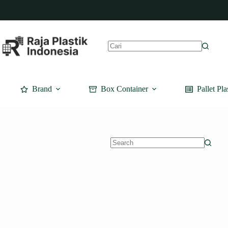
Skip
to
content
No
results
Brand
Box Container
Pallet Pla
No
results