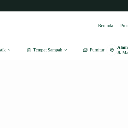
Beranda
Pro
Alam
stik
Tempat Sampah
Furnitur
Jl. M