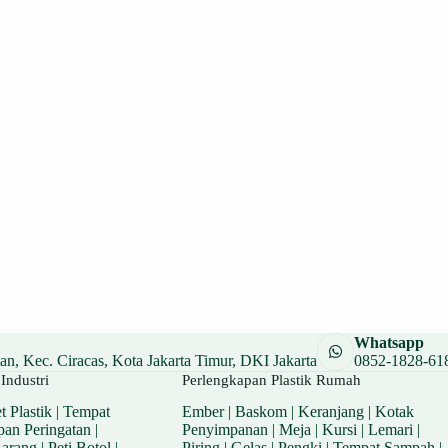
Whatsapp
n, Kec. Ciracas, Kota Jakarta Timur, DKI Jakarta
0852-1828-61
Industri
Perlengkapan Plastik Rumah
t Plastik
|
Tempat
Ember
|
Baskom
|
Keranjang
|
Kotak
pan Peringatan
|
Penyimpanan
|
Meja
|
Kursi
|
Lemari
|
Barang
|
Peti Botol
|
Piring
|
Gelas
|
Pengki
|
Tempat Sampah
|