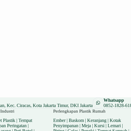
Whatsapp
n, Kec. Ciracas, Kota Jakarta Timur, DKI Jakarta
0852-1828-61
Industri
Perlengkapan Plastik Rumah
t Plastik
|
Tempat
Ember
|
Baskom
|
Keranjang
|
Kotak
pan Peringatan
|
Penyimpanan
|
Meja
|
Kursi
|
Lemari
|
Barang
|
Peti Botol
|
Piring
|
Gelas
|
Pengki
|
Tempat Sampah
|