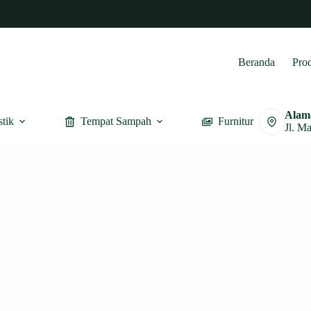
Beranda
Pro
Alam
stik
Tempat Sampah
Furnitur
Jl. M