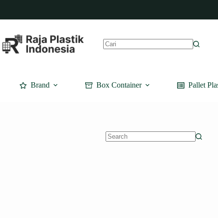
Skip
to
content
No
results
Brand
Box Container
Pallet Pla
No
results