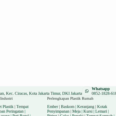
Whatsapp
n, Kec. Ciracas, Kota Jakarta Timur, DKI Jakarta
0852-1828-61
Industri
Perlengkapan Plastik Rumah
t Plastik
|
Tempat
Ember
|
Baskom
|
Keranjang
|
Kotak
pan Peringatan
|
Penyimpanan
|
Meja
|
Kursi
|
Lemari
|
Barang
|
Peti Botol
|
Piring
|
Gelas
|
Pengki
|
Tempat Sampah
|