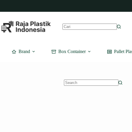
Skip
to
content
No
results
Brand
Box Container
Pallet Pla
No
results