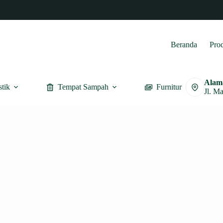
Beranda
Pro
Alam
stik
Tempat Sampah
Furnitur
Jl. M