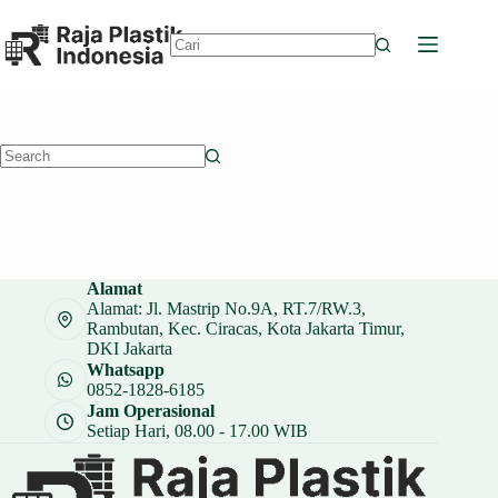
Skip
to
content
No
results
No
results
Alamat
Alamat: Jl. Mastrip No.9A, RT.7/RW.3,
Rambutan, Kec. Ciracas, Kota Jakarta Timur,
DKI Jakarta
Whatsapp
0852-1828-6185
Jam Operasional
Setiap Hari, 08.00 - 17.00 WIB