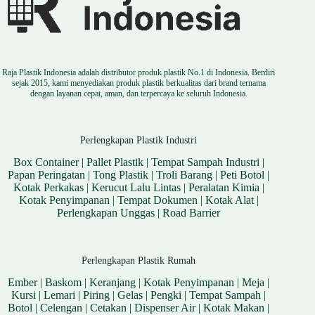
Raja Plastik Indonesia adalah distributor produk plastik No.1 di Indonesia. Berdiri
sejak 2015, kami menyediakan produk plastik berkualitas dari brand ternama
dengan layanan cepat, aman, dan terpercaya ke seluruh Indonesia.
Perlengkapan Plastik Industri
Box Container
|
Pallet Plastik
|
Tempat Sampah Industri
|
Papan Peringatan
|
Tong Plastik
|
Troli Barang
|
Peti Botol
|
Kotak Perkakas
|
Kerucut Lalu Lintas
|
Peralatan Kimia
|
Kotak Penyimpanan
|
Tempat Dokumen
|
Kotak Alat
|
Perlengkapan Unggas
|
Road Barrier
Perlengkapan Plastik Rumah
Ember
|
Baskom
|
Keranjang
|
Kotak Penyimpanan
|
Meja
|
Kursi
|
Lemari
|
Piring
|
Gelas
|
Pengki
|
Tempat Sampah
|
Botol
|
Celengan
|
Cetakan
|
Dispenser Air
|
Kotak Makan
|