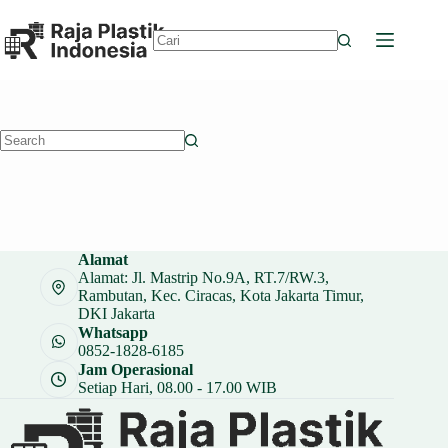
Skip
to
content
No
results
No
results
Alamat
Alamat: Jl. Mastrip No.9A, RT.7/RW.3,
Rambutan, Kec. Ciracas, Kota Jakarta Timur,
DKI Jakarta
Whatsapp
0852-1828-6185
Jam Operasional
Setiap Hari, 08.00 - 17.00 WIB