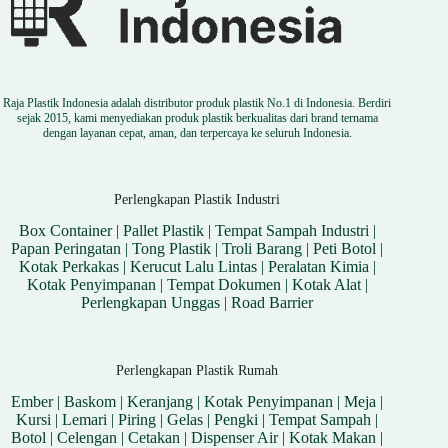
Raja Plastik Indonesia adalah distributor produk plastik No.1 di Indonesia. Berdiri
sejak 2015, kami menyediakan produk plastik berkualitas dari brand ternama
dengan layanan cepat, aman, dan terpercaya ke seluruh Indonesia.
Perlengkapan Plastik Industri
Box Container
|
Pallet Plastik
|
Tempat Sampah Industri
|
Papan Peringatan
|
Tong Plastik
|
Troli Barang
|
Peti Botol
|
Kotak Perkakas
|
Kerucut Lalu Lintas
|
Peralatan Kimia
|
Kotak Penyimpanan
|
Tempat Dokumen
|
Kotak Alat
|
Perlengkapan Unggas
|
Road Barrier
Perlengkapan Plastik Rumah
Ember
|
Baskom
|
Keranjang
|
Kotak Penyimpanan
|
Meja
|
Kursi
|
Lemari
|
Piring
|
Gelas
|
Pengki
|
Tempat Sampah
|
Botol
|
Celengan
|
Cetakan
|
Dispenser Air
|
Kotak Makan
|