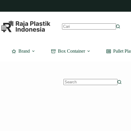
Skip
to
content
No
results
Brand
Box Container
Pallet Pla
No
results