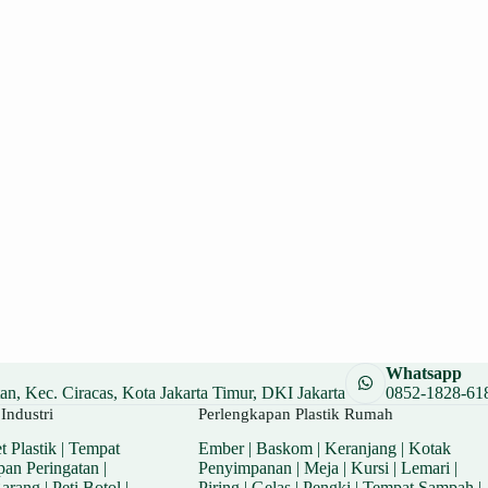
Whatsapp
n, Kec. Ciracas, Kota Jakarta Timur, DKI Jakarta
0852-1828-61
Industri
Perlengkapan Plastik Rumah
t Plastik
|
Tempat
Ember
|
Baskom
|
Keranjang
|
Kotak
pan Peringatan
|
Penyimpanan
|
Meja
|
Kursi
|
Lemari
|
Barang
|
Peti Botol
|
Piring
|
Gelas
|
Pengki
|
Tempat Sampah
|