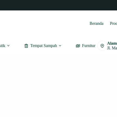
Beranda
Pro
Alam
stik
Tempat Sampah
Furnitur
Jl. M