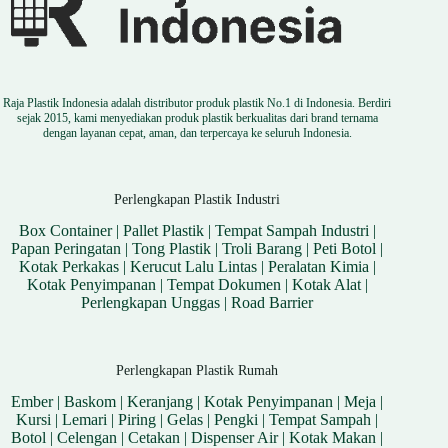
Raja Plastik Indonesia adalah distributor produk plastik No.1 di Indonesia. Berdiri
sejak 2015, kami menyediakan produk plastik berkualitas dari brand ternama
dengan layanan cepat, aman, dan terpercaya ke seluruh Indonesia.
Perlengkapan Plastik Industri
Box Container
|
Pallet Plastik
|
Tempat Sampah Industri
|
Papan Peringatan
|
Tong Plastik
|
Troli Barang
|
Peti Botol
|
Kotak Perkakas
|
Kerucut Lalu Lintas
|
Peralatan Kimia
|
Kotak Penyimpanan
|
Tempat Dokumen
|
Kotak Alat
|
Perlengkapan Unggas
|
Road Barrier
Perlengkapan Plastik Rumah
Ember
|
Baskom
|
Keranjang
|
Kotak Penyimpanan
|
Meja
|
Kursi
|
Lemari
|
Piring
|
Gelas
|
Pengki
|
Tempat Sampah
|
Botol
|
Celengan
|
Cetakan
|
Dispenser Air
|
Kotak Makan
|