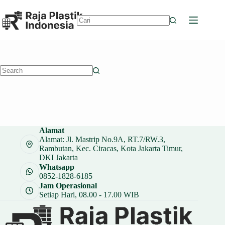
Skip
to
content
No
results
No
results
Alamat
Alamat: Jl. Mastrip No.9A, RT.7/RW.3,
Rambutan, Kec. Ciracas, Kota Jakarta Timur,
DKI Jakarta
Whatsapp
0852-1828-6185
Jam Operasional
Setiap Hari, 08.00 - 17.00 WIB