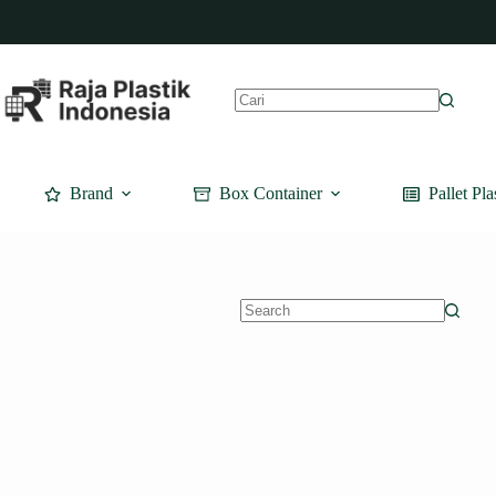
Skip
to
content
No
results
Brand
Box Container
Pallet Pla
No
results