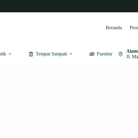
Beranda
Pro
Alam
stik
Tempat Sampah
Furnitur
Jl. M