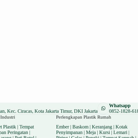
Whatsapp
n, Kec. Ciracas, Kota Jakarta Timur, DKI Jakarta
0852-1828-61
Industri
Perlengkapan Plastik Rumah
t Plastik
|
Tempat
Ember
|
Baskom
|
Keranjang
|
Kotak
pan Peringatan
|
Penyimpanan
|
Meja
|
Kursi
|
Lemari
|
Barang
|
Peti Botol
|
Piring
|
Gelas
|
Pengki
|
Tempat Sampah
|