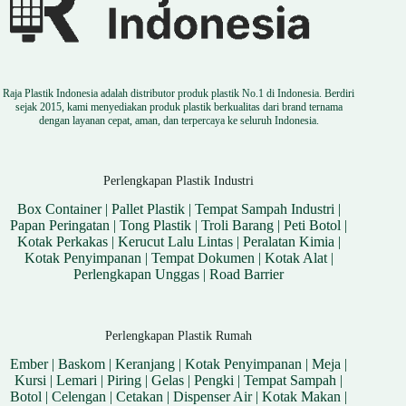
Raja Plastik Indonesia adalah distributor produk plastik No.1 di Indonesia. Berdiri
sejak 2015, kami menyediakan produk plastik berkualitas dari brand ternama
dengan layanan cepat, aman, dan terpercaya ke seluruh Indonesia.
Perlengkapan Plastik Industri
Box Container
|
Pallet Plastik
|
Tempat Sampah Industri
|
Papan Peringatan
|
Tong Plastik
|
Troli Barang
|
Peti Botol
|
Kotak Perkakas
|
Kerucut Lalu Lintas
|
Peralatan Kimia
|
Kotak Penyimpanan
|
Tempat Dokumen
|
Kotak Alat
|
Perlengkapan Unggas
|
Road Barrier
Perlengkapan Plastik Rumah
Ember
|
Baskom
|
Keranjang
|
Kotak Penyimpanan
|
Meja
|
Kursi
|
Lemari
|
Piring
|
Gelas
|
Pengki
|
Tempat Sampah
|
Botol
|
Celengan
|
Cetakan
|
Dispenser Air
|
Kotak Makan
|