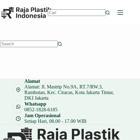
Skip
to
content
No
results
No
results
Alamat
Alamat: Jl. Mastrip No.9A, RT.7/RW.3,
Rambutan, Kec. Ciracas, Kota Jakarta Timur,
DKI Jakarta
Whatsapp
0852-1828-6185
Jam Operasional
Setiap Hari, 08.00 - 17.00 WIB