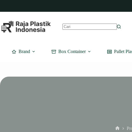
Skip
to
content
No
results
Brand
Box Container
Pallet Pla
Pr