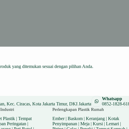
produk yang ditemukan sesuai dengan pilihan Anda.
Whatsapp
n, Kec. Ciracas, Kota Jakarta Timur, DKI Jakarta
0852-1828-61
Industri
Perlengkapan Plastik Rumah
t Plastik
|
Tempat
Ember
|
Baskom
|
Keranjang
|
Kotak
pan Peringatan
|
Penyimpanan
|
Meja
|
Kursi
|
Lemari
|
Barang
|
Peti Botol
|
Piring
|
Gelas
|
Pengki
|
Tempat Sampah
|