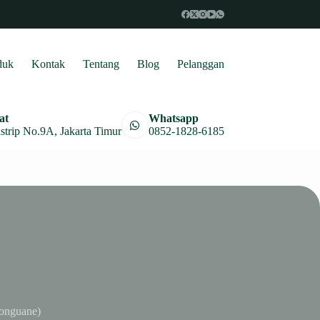
duk
Kontak
Tentang
Blog
Pelanggan
at
Whatsapp
astrip No.9A, Jakarta Timur
0852-1828-6185
longuane)