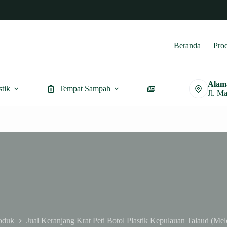
Beranda
Pro
Alam
stik
Tempat Sampah
Furnitur
Jl. M
oduk
Jual Keranjang Krat Peti Botol Plastik Kepulauan Talaud (Me