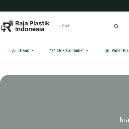
Skip
to
content
No
results
Brand
Box Container
Pallet Pla
Jua