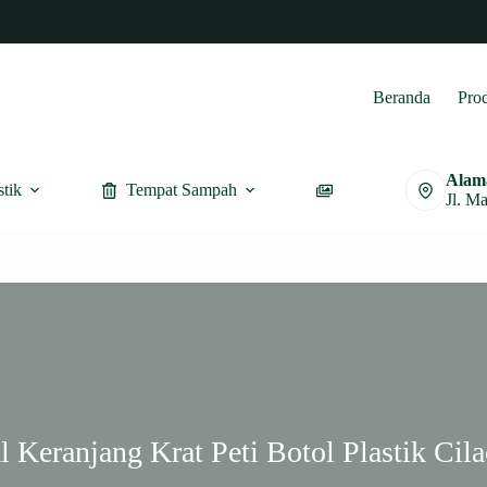
Beranda
Pro
Alam
stik
Tempat Sampah
Furnitur
Jl. M
l Keranjang Krat Peti Botol Plastik Cil