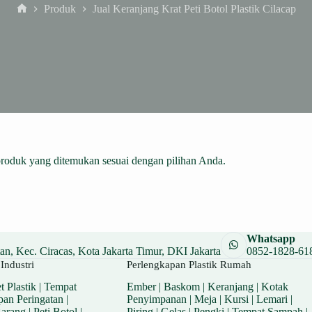
Produk
Jual Keranjang Krat Peti Botol Plastik Cilacap
Home
produk yang ditemukan sesuai dengan pilihan Anda.
Whatsapp
n, Kec. Ciracas, Kota Jakarta Timur, DKI Jakarta
0852-1828-61
Industri
Perlengkapan Plastik Rumah
t Plastik
|
Tempat
Ember
|
Baskom
|
Keranjang
|
Kotak
pan Peringatan
|
Penyimpanan
|
Meja
|
Kursi
|
Lemari
|
Barang
|
Peti Botol
|
Piring
|
Gelas
|
Pengki
|
Tempat Sampah
|