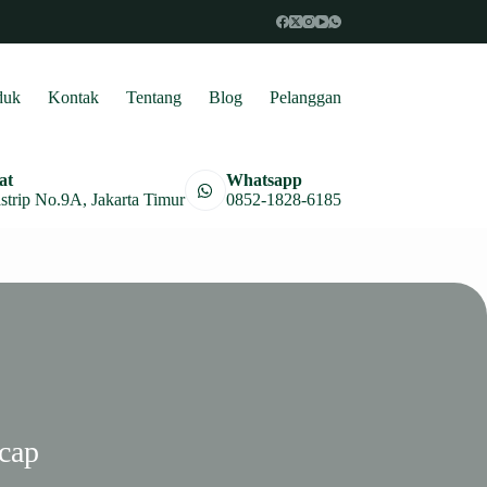
duk
Kontak
Tentang
Blog
Pelanggan
at
Whatsapp
astrip No.9A, Jakarta Timur
0852-1828-6185
acap