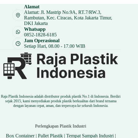
Rp 3.000.
adalah:
Alamat
Rp 2.250.
Alamat: Jl. Mastrip No.9A, RT.7/RW.3,
Rambutan, Kec. Ciracas, Kota Jakarta Timur,
DKI Jakarta
Whatsapp
0852-1828-6185
Jam Operasional
Setiap Hari, 08.00 - 17.00 WIB
Raja Plastik Indonesia adalah distributor produk plastik No.1 di Indonesia. Berdiri
sejak 2015, kami menyediakan produk plastik berkualitas dari brand ternama
dengan layanan cepat, aman, dan terpercaya ke seluruh Indonesia.
Perlengkapan Plastik Industri
Box Container
|
Pallet Plastik
|
Tempat Sampah Industri
|