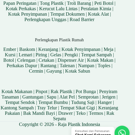
Papan Peringatan
|
Tong Plastik
|
Troli Barang
|
Peti Botol
|
Kotak Perkakas
|
Kerucut Lalu Lintas
|
Peralatan Kimia
|
Kotak Penyimpanan
|
Tempat Dokumen
|
Kotak Alat
|
Perlengkapan Unggas
|
Road Barrier
Perlengkapan Plastik Rumah
Ember
|
Baskom
|
Keranjang
|
Kotak Penyimpanan
|
Meja
|
Kursi
|
Lemari
|
Piring
|
Gelas
|
Pengki
|
Tempat Sampah
|
Botol
|
Celengan
|
Cetakan
|
Dispenser Air
|
Kotak Makan
|
Perkakas Dapur
|
Rantang
|
Talenan
|
Nampan
|
Toples
|
Cermin
|
Gayung
|
Kotak Sabun
Kotak Makanan
|
Pispot
|
Rak Plastik
|
Pot Bunga
|
Penyiram
Tanaman
|
Gantungan
|
Sapu
|
Alat Pel
|
Semprotan
|
Jerigen
|
Tempat Sendok
|
Tempat Bumbu
|
Tudung Saji
|
Hanger
|
Kantong Sampah
|
Tray Telur
|
Tempat Sikat Gigi
|
Keranjang
Pakaian
|
Bak Mandi Bayi
|
Drawer
|
Teko
|
Termos
|
Rak
Sepatu
Copyright © 2026 - Raja Plastik Indonesia
Konsultasi dan Pemesanan
Chat Kami Sekarang