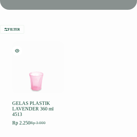
FILTER
GELAS PLASTIK
LAVENDER 360 ml
4513
Rp
2.250
Rp
3.000
Harga
Harga
aslinya
saat
adalah:
ini