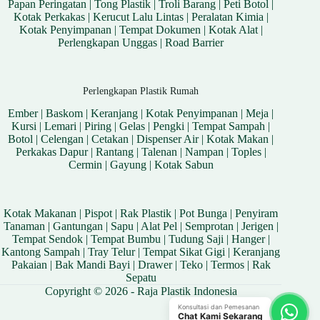
Papan Peringatan
|
Tong Plastik
|
Troli Barang
|
Peti Botol
|
Kotak Perkakas
|
Kerucut Lalu Lintas
|
Peralatan Kimia
|
Kotak Penyimpanan
|
Tempat Dokumen
|
Kotak Alat
|
Perlengkapan Unggas
|
Road Barrier
Perlengkapan Plastik Rumah
Ember
|
Baskom
|
Keranjang
|
Kotak Penyimpanan
|
Meja
|
Kursi
|
Lemari
|
Piring
|
Gelas
|
Pengki
|
Tempat Sampah
|
Botol
|
Celengan
|
Cetakan
|
Dispenser Air
|
Kotak Makan
|
Perkakas Dapur
|
Rantang
|
Talenan
|
Nampan
|
Toples
|
Cermin
|
Gayung
|
Kotak Sabun
Kotak Makanan
|
Pispot
|
Rak Plastik
|
Pot Bunga
|
Penyiram
Tanaman
|
Gantungan
|
Sapu
|
Alat Pel
|
Semprotan
|
Jerigen
|
Tempat Sendok
|
Tempat Bumbu
|
Tudung Saji
|
Hanger
|
Kantong Sampah
|
Tray Telur
|
Tempat Sikat Gigi
|
Keranjang
Pakaian
|
Bak Mandi Bayi
|
Drawer
|
Teko
|
Termos
|
Rak
Sepatu
Copyright © 2026 - Raja Plastik Indonesia
Konsultasi dan Pemesanan
Chat Kami Sekarang