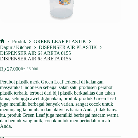
Produk
GREEN LEAF PLASTIK
Home
Dapur / Kitchen
DISPENSER AIR PLASTIK
DISPENSER AIR 6ℓ ARETA 0155
DISPENSER AIR 6ℓ ARETA 0155
Rp
27.000
Rp
36.000
Harga
Harga
aslinya
saat
Perabot plastik merk Green Leaf terkenal di kalangan
adalah:
ini
masyarakat Indonesia sebagai salah satu produsen perabot
Rp 36.000.
adalah:
plastik terbaik, terbuat dari biji plastik berkualitas dan tahan
Rp 27.000.
lama, sehingga awet digunakan, produk-produk Green Leaf
juga memiliki berbagai banyak varian, sangat cocok untuk
menunjang kebutuhan dan aktivitas harian Anda, tidak hanya
itu, produk Green Leaf juga memiliki berbagai macam warna
dan bentuk yang unik, cocok untuk memperindah rumah
Anda.