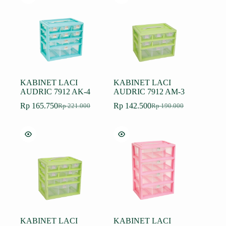
Rp 155.250.
Rp 153.750.
KABINET LACI
KABINET LACI
AUDRIC 7912 AK-4
AUDRIC 7912 AM-3
Rp
165.750
Rp
142.500
Rp
221.000
Rp
190.000
Harga
Harga
Harga
Harga
aslinya
saat
aslinya
saat
adalah:
ini
adalah:
ini
Rp 221.000.
adalah:
Rp 190.000.
adalah:
Rp 165.750.
Rp 142.500.
KABINET LACI
KABINET LACI