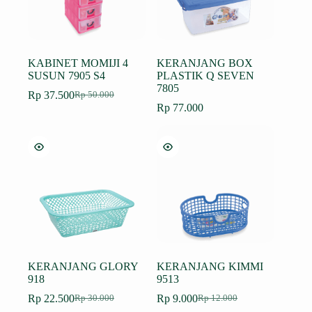
KABINET MOMIJI 4
KERANJANG BOX
SUSUN 7905 S4
PLASTIK Q SEVEN
7805
Rp
37.500
Rp
50.000
Harga
Harga
Rp
77.000
aslinya
saat
adalah:
ini
Rp 50.000.
adalah:
Rp 37.500.
KERANJANG GLORY
KERANJANG KIMMI
918
9513
Rp
22.500
Rp
9.000
Rp
30.000
Rp
12.000
Harga
Harga
Harga
Harga