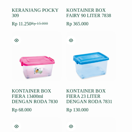
KERANJANG POCKY
KONTAINER BOX
309
FAIRY 90 LITER 7838
Rp
11.250
Rp
365.000
Rp
15.000
Harga
Harga
aslinya
saat
adalah:
ini
Rp 15.000.
adalah:
Rp 11.250.
KONTAINER BOX
KONTAINER BOX
FIERA 13400ml
FIERA 23 LITER
DENGAN RODA 7830
DENGAN RODA 7831
Rp
68.000
Rp
130.000