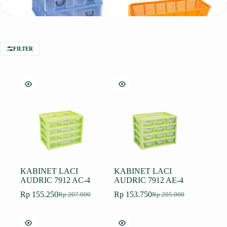
FILTER
KABINET LACI
KABINET LACI
AUDRIC 7912 AC-4
AUDRIC 7912 AE-4
Rp
155.250
Rp
153.750
Rp
207.000
Rp
205.000
Harga
Harga
Harga
Harga
aslinya
saat
aslinya
saat
adalah:
ini
adalah:
ini
Rp 207.000.
adalah:
Rp 205.000.
adalah: