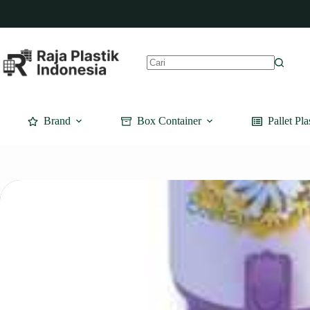
Skip
to
content
No
results
Brand
Box Container
Pallet Pla