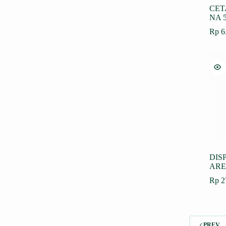
CET
NA 
Rp
6
DIS
ARE
Rp
2
PREV