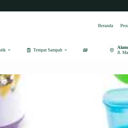
Beranda
Pro
Alam
stik
Tempat Sampah
Furnitur
Jl. M
Dapur / Kitchen