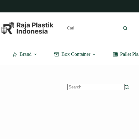
Skip
to
content
No
results
Brand
Box Container
Pallet Pla
No
results