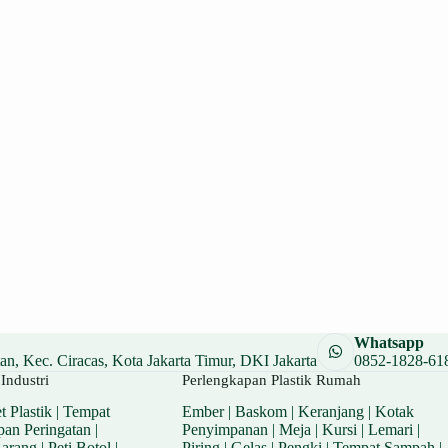
Whatsapp
n, Kec. Ciracas, Kota Jakarta Timur, DKI Jakarta
0852-1828-61
Industri
Perlengkapan Plastik Rumah
t Plastik
|
Tempat
Ember
|
Baskom
|
Keranjang
|
Kotak
pan Peringatan
|
Penyimpanan
|
Meja
|
Kursi
|
Lemari
|
Barang
|
Peti Botol
|
Piring
|
Gelas
|
Pengki
|
Tempat Sampah
|