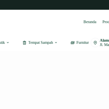
Beranda
Pro
Alam
stik
Tempat Sampah
Furnitur
Jl. M